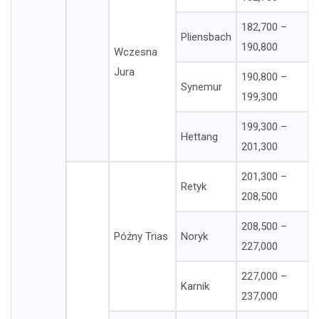
182,700 –
Pliensbach
190,800
Wczesna
Jura
190,800 –
Synemur
199,300
199,300 –
Hettang
201,300
201,300 –
Retyk
208,500
208,500 –
Późny Trias
Noryk
227,000
227,000 –
Karnik
237,000