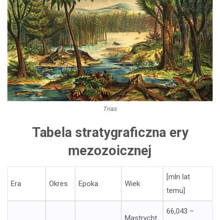
Trias
Tabela stratygraficzna ery
mezozoicznej
[mln lat
Era
Okres
Epoka
Wiek
temu]
66,043 –
Mastrycht