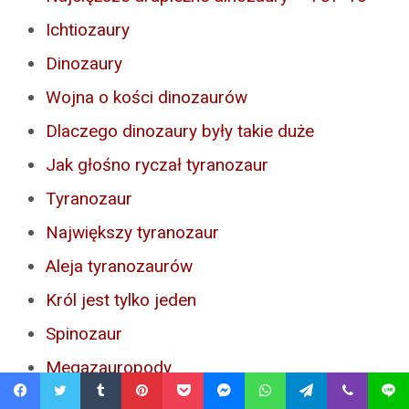
Ichtiozaury
Dinozaury
Wojna o kości dinozaurów
Dlaczego dinozaury były takie duże
Jak głośno ryczał tyranozaur
Tyranozaur
Największy tyranozaur
Aleja tyranozaurów
Król jest tylko jeden
Spinozaur
Megazauropody
Facebook
Twitter
Tumblr
Pinterest
Pocket
Messenger
WhatsApp
Telegram
Viber
Line