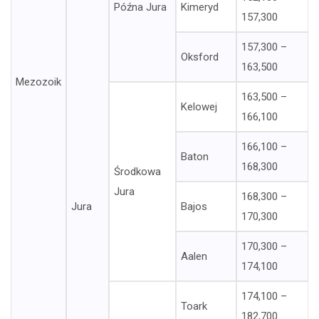
Późna Jura
Kimeryd
157,300
157,300 –
Oksford
163,500
Mezozoik
163,500 –
Kelowej
166,100
166,100 –
Baton
168,300
Środkowa
Jura
168,300 –
Jura
Bajos
170,300
170,300 –
Aalen
174,100
174,100 –
Toark
182,700