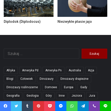
Diplodok (Diplodocus)
Niezwykłe ptasie jajo
Szukaj:
Afryka
Ameryka Pd
Ameryka Pn
Australia
Azja
Blogi
Człowiek
Dinozaury
Dinozaury drapieżne
Dinozaury roślinożerne
Domowe
Europa
Gady
Geografia
Geologia
Góry
Inne
Jeziora
Jura
Kotowate
Koty
Kreda
Małpy
Mitologia
Morskie
Facebook
Twitter
Tumblr
Pinterest
Pocket
Messenger
WhatsApp
Telegram
Viber
Line