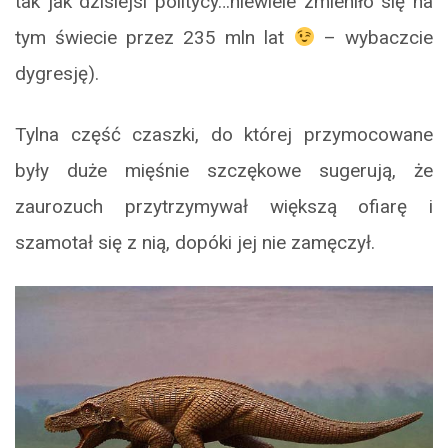
tak jak dzisiejsi politycy…niewiele zmieniło się na
tym świecie przez 235 mln lat
– wybaczcie
dygresję).
Tylna część czaszki, do której przymocowane
były duże mięśnie szczękowe sugerują, że
zaurozuch przytrzymywał większą ofiarę i
szamotał się z nią, dopóki jej nie zamęczył.