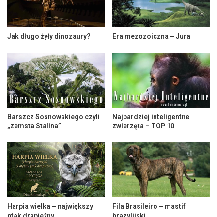
Jak długo żyły dinozaury?
Era mezozoiczna – Jura
Barszcz Sosnowskiego czyli
Najbardziej inteligentne
„zemsta Stalina”
zwierzęta – TOP 10
Harpia wielka – największy
Fila Brasileiro – mastif
ptak drapieżny
brazylijski