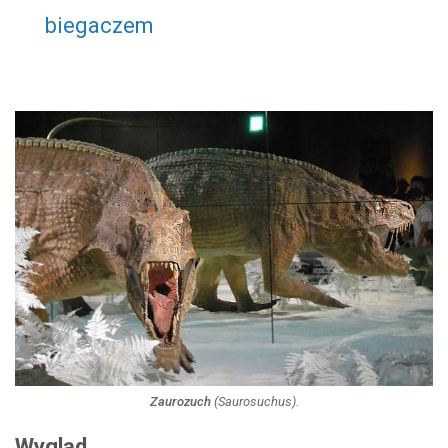
biegaczem
Zaurozuch
(
Saurosuchus
).
Wygląd