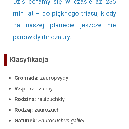
Dziś cofamy się w czasie aż 235
mln lat – do pięknego triasu, kiedy
na naszej planecie jeszcze nie
panowały dinozaury…
Klasyfikacja
Gromada:
zauropsydy
Rząd:
rauizuchy
Rodzina:
rauizuchidy
Rodzaj:
zaurozuch
Gatunek:
Saurosuchus galilei