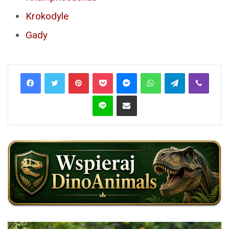
Krokodyle
Gady
Pinterest
Pocket
Messenger
WhatsApp
Telegram
Viber
Line
Share via Email