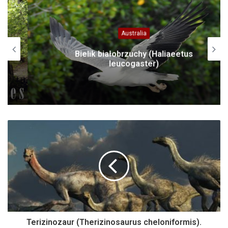
Australia
Bielik białobrzuchy (Haliaeetus
leucogaster)
Terizinozaur (Therizinosaurus cheloniformis).