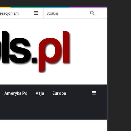
Sidebar
Szukaj
Kreacjonizm
Sidebar
Ameryka Pd
Azja
Europa