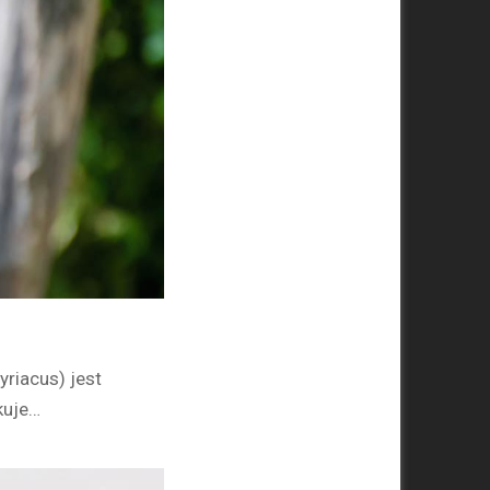
yriacus) jest
kuje…