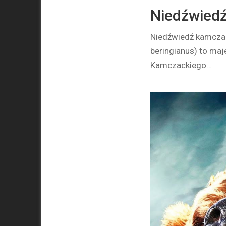
Niedźwiedź
Niedźwiedź kamczac
beringianus) to maj
Kamczackiego…