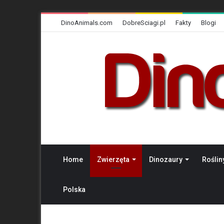
DinoAnimals.com
DobreSciagi.pl
Fakty
Blogi
Home
Zwierzęta
Dinozaury
Roślin
Polska