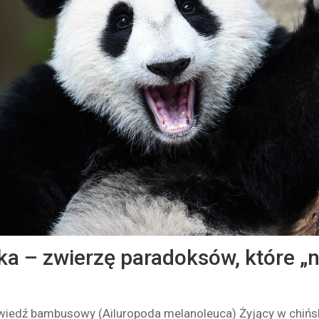
ka – zwierzę paradoksów, które „
źwiedź bambusowy (Ailuropoda melanoleuca) Żyjący w chińs