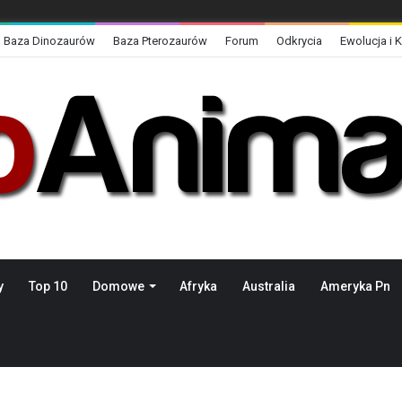
Baza Dinozaurów
Baza Pterozaurów
Forum
Odkrycia
Ewolucja i 
y
Top 10
Domowe
Afryka
Australia
Ameryka Pn