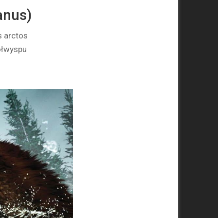
anus)
s arctos
ółwyspu