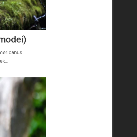
modei)
mericanus
nek…