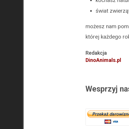
kochasz natu
świat zwierząt 
możesz nam pomóc
której każdego ro
Redakcja
DinoAnimals.pl
Wesprzyj na