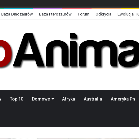
Baza Dinozaurów
Baza Pterozaurów
Forum
Odkrycia
Ewolucja i 
y
Top 10
Domowe
Afryka
Australia
Ameryka Pn