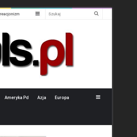
Sidebar
Szukaj
Kreacjonizm
Sidebar
Ameryka Pd
Azja
Europa