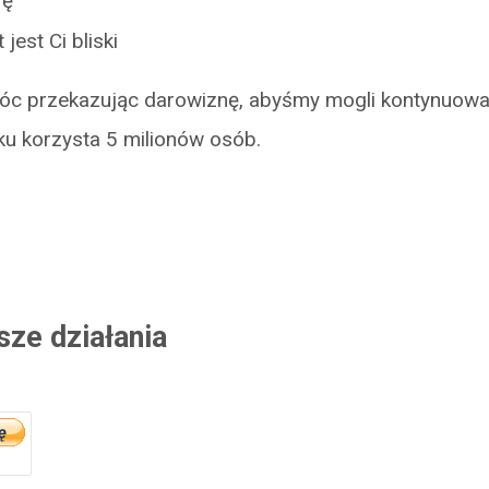
rę
jest Ci bliski
 przekazując darowiznę, abyśmy mogli kontynuować
ku korzysta 5 milionów osób.
sze działania