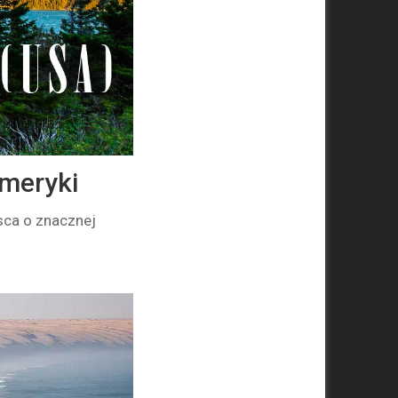
Ameryki
sca o znacznej