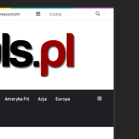
Sidebar
Szukaj
Kreacjonizm
Sidebar
Ameryka Pd
Azja
Europa