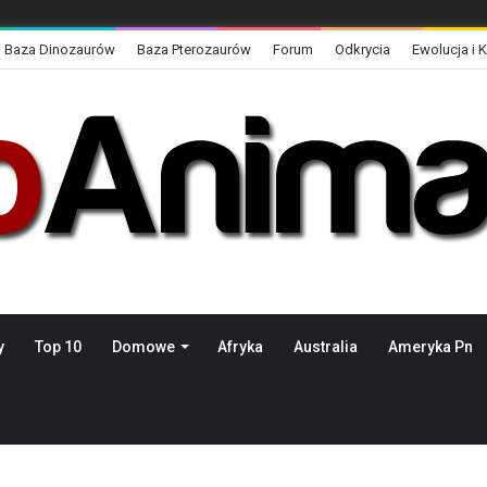
Baza Dinozaurów
Baza Pterozaurów
Forum
Odkrycia
Ewolucja i 
y
Top 10
Domowe
Afryka
Australia
Ameryka Pn