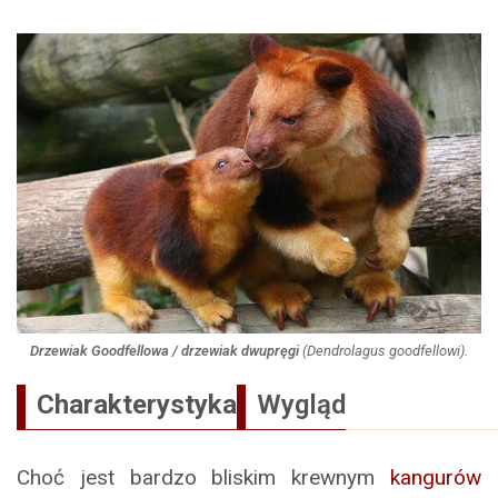
Drzewiak Goodfellowa / drzewiak dwupręgi
(
Dendrolagus goodfellowi
).
Charakterystyka
Wygląd
Choć jest bardzo bliskim krewnym
kangurów