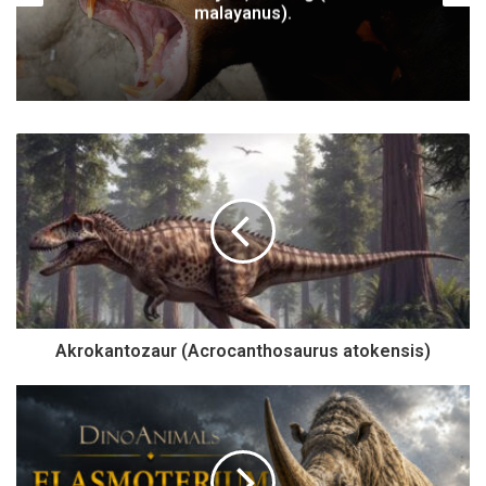
malayanus).
Akrokantozaur (Acrocanthosaurus atokensis)