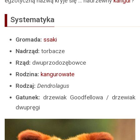
egzotyczną nazwą kryje się … nadrzewny
kangur
?
Systematyka
Gromada:
ssaki
Nadrząd:
torbacze
Rząd:
dwuprzodozębowce
Rodzina:
kangurowate
Rodzaj:
Dendrolagus
Gatunek:
drzewiak Goodfellowa / drzewiak
dwupręgi