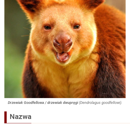
Drzewiak Goodfellowa / drzewiak dwupręgi
(
Dendrolagus goodfellowi
).
Nazwa