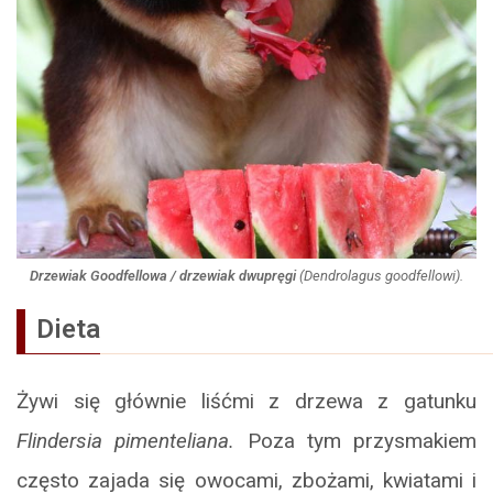
Drzewiak Goodfellowa / drzewiak dwupręgi
(
Dendrolagus goodfellowi
).
Dieta
Żywi się głównie liśćmi z drzewa z gatunku
Flindersia pimenteliana.
Poza tym przysmakiem
często zajada się owocami, zbożami, kwiatami i