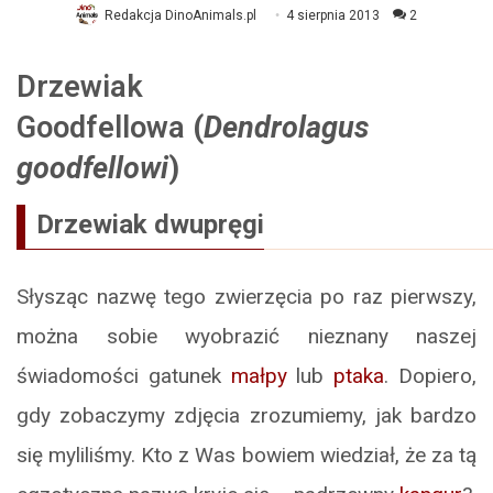
Redakcja DinoAnimals.pl
4 sierpnia 2013
2
Drzewiak
Goodfellowa
(
Dendrolagus
goodfellowi
)
Drzewiak dwupręgi
Słysząc nazwę tego zwierzęcia po raz pierwszy,
można sobie wyobrazić nieznany naszej
świadomości gatunek
małpy
lub
ptaka
. Dopiero,
gdy zobaczymy zdjęcia zrozumiemy, jak bardzo
się myliliśmy. Kto z Was bowiem wiedział, że za tą