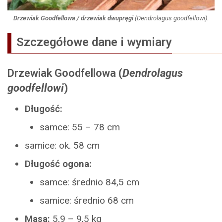
Drzewiak Goodfellowa / drzewiak dwupręgi
(
Dendrolagus goodfellowi
).
Szczegółowe dane i wymiary
Drzewiak Goodfellowa
(
Dendrolagus
goodfellowi
)
Długość:
samce: 55 – 78 cm
samice: ok. 58 cm
Długość ogona:
samce: średnio 84,5 cm
samice: średnio 68 cm
Masa:
5,9 – 9,5 kg