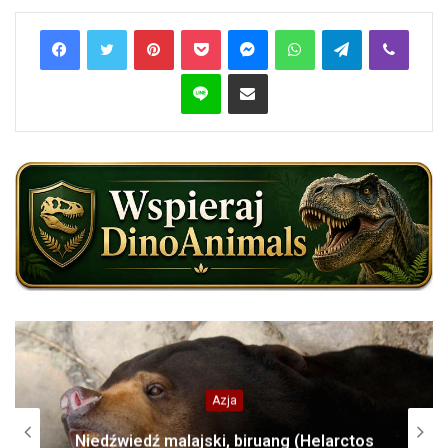
Pinterest
Pocket
Messenger
WhatsApp
Telegram
Viber
Line
Share via Email
Azja
Niedźwiedź malajski, biruang (Helarctos