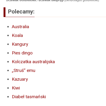
Drzewiak Goodfellowa / drzewiak dwupręgi
(
Dendrolagus goodfellowi
).
Polecamy:
Australia
Koala
Kangury
Pies dingo
Kolczatka australijska
„Struś” emu
Kazuary
Kiwi
Diabeł tasmański