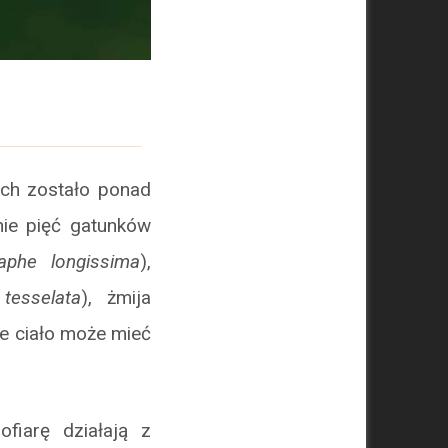
ych zostało ponad
ie pięć gatunków
laphe longissima
),
 tesselata
), żmija
ie ciało może mieć
fiarę działają z