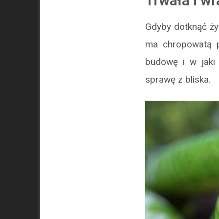
Trwała i w
Gdyby dotknąć ży
ma chropowatą p
budowę i w jaki
sprawę z bliska.