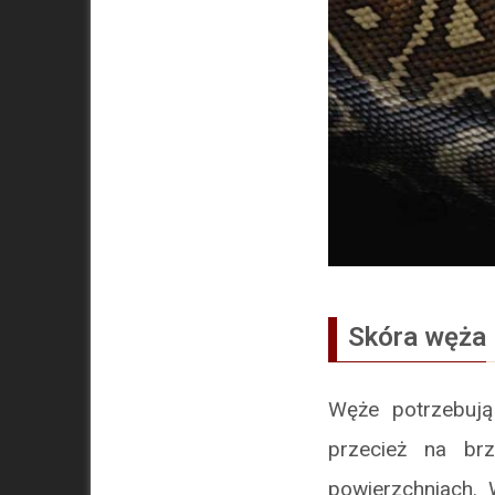
Skóra węża
Węże potrzebują
przecież na br
powierzchniach.