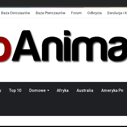
Baza Dinozaurów
Baza Pterozaurów
Forum
Odkrycia
Ewolucja i 
y
Top 10
Domowe
Afryka
Australia
Ameryka Pn