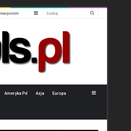
Sidebar
Szukaj
Kreacjonizm
Sidebar
Ameryka Pd
Azja
Europa