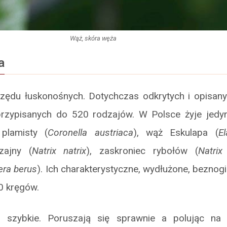
Wąż, skóra węża
a
zędu łuskonośnych. Dotychczas odkrytych i opisan
rzypisanych do 520 rodzajów. W Polsce żyje jedyn
plamisty (
Coronella austriaca
), wąż Eskulapa (
E
zajny (
Natrix natrix
), zaskroniec rybołów (
Natrix
era berus
). Ich charakterystyczne, wydłużone, beznog
0 kręgów.
szybkie. Poruszają się sprawnie a polując na o