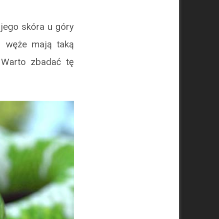
jego skóra u góry
o węże mają taką
 Warto zbadać tę