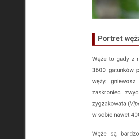
Portret węż
Węże to gady z r
3600 gatunków p
węży: gniewosz 
zaskroniec zwyc
zygzakowata (
Vip
w sobie nawet 40
Węże są bardzo 