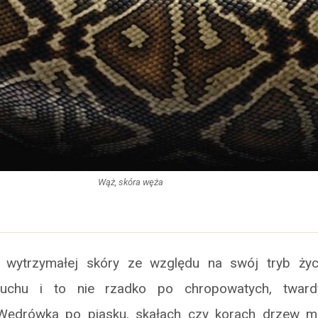
Wąż, skóra węża
 wytrzymałej skóry ze względu na swój tryb życi
zuchu i to nie rzadko po chropowatych, twardy
 Wędrówka po piasku, skałach czy korach drzew m