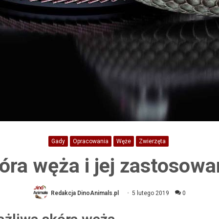
Gady
Opracowania
Węże
Zwierzęta
óra węża i jej zastosowa
Redakcja DinoAnimals.pl
5 lutego 2019
0