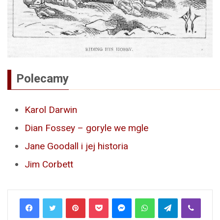
Polecamy
Karol Darwin
Dian Fossey – goryle we mgle
Jane Goodall i jej historia
Jim Corbett
Pinterest
Pocket
Messenger
WhatsApp
Telegram
Viber
Line
Share via Email