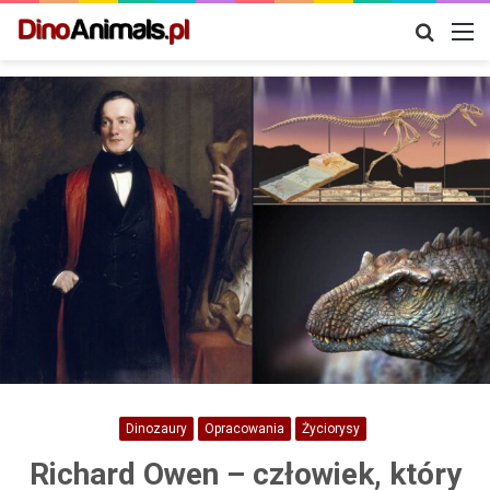
Szukaj
M
Dinozaury
Opracowania
Życiorysy
Richard Owen – człowiek, który