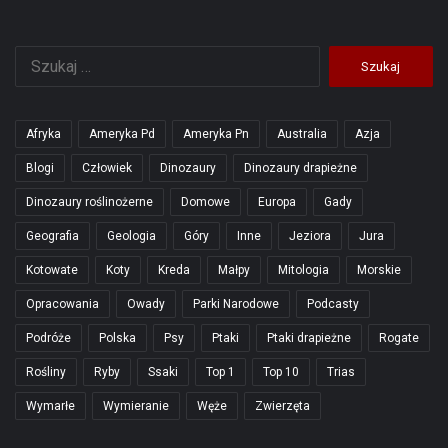
Szukaj:
Afryka
Ameryka Pd
Ameryka Pn
Australia
Azja
Blogi
Człowiek
Dinozaury
Dinozaury drapieżne
Dinozaury roślinożerne
Domowe
Europa
Gady
Geografia
Geologia
Góry
Inne
Jeziora
Jura
Kotowate
Koty
Kreda
Małpy
Mitologia
Morskie
Opracowania
Owady
Parki Narodowe
Podcasty
Podróże
Polska
Psy
Ptaki
Ptaki drapieżne
Rogate
Rośliny
Ryby
Ssaki
Top 1
Top 10
Trias
Wymarłe
Wymieranie
Węże
Zwierzęta