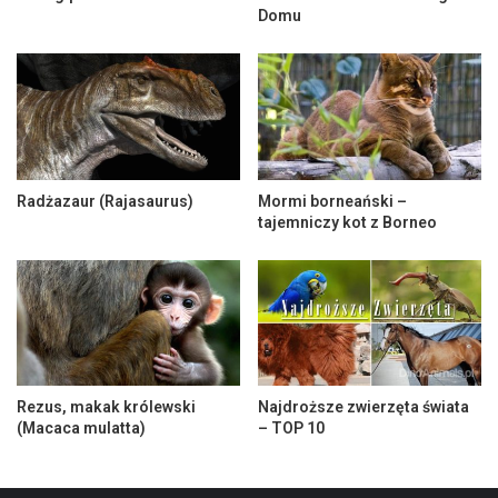
Domu
Radżazaur (Rajasaurus)
Mormi borneański –
tajemniczy kot z Borneo
Rezus, makak królewski
Najdroższe zwierzęta świata
(Macaca mulatta)
– TOP 10