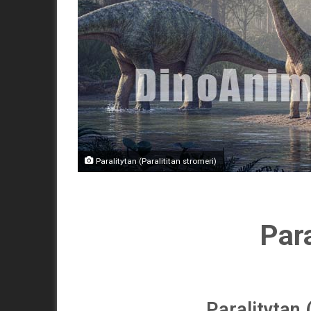
Paralitytan (Paralititan stromeri)
Para
Paralitytan