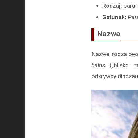
Rodzaj:
paral
Gatunek:
Para
Nazwa
Nazwa rodzajowa
halos
(„blisko 
odkrywcy dinozaur