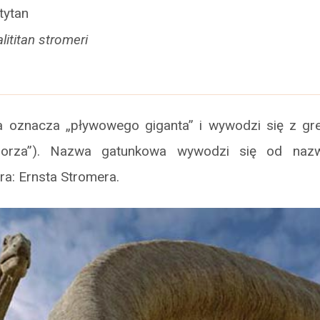
itytan
lititan stromeri
 oznacza „pływowego giganta” i wywodzi się z gr
morza”). Nazwa gatunkowa wywodzi się od nazw
a: Ernsta Stromera.