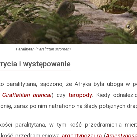
Paralitytan
(
Paralititan stromeri
).
krycia i występowanie
to paralitytana, sądzono, że Afryka była uboga w 
m
Giraffatitan brancai
) czy
teropody
. Kiedy odnalezi
ironię, zaraz po nim natrafiono na ślady potężnych dra
kości paralitytana, w tym kość przedramienia mie
e kość przedramieniowa
argentynozaura
(
Argentynos