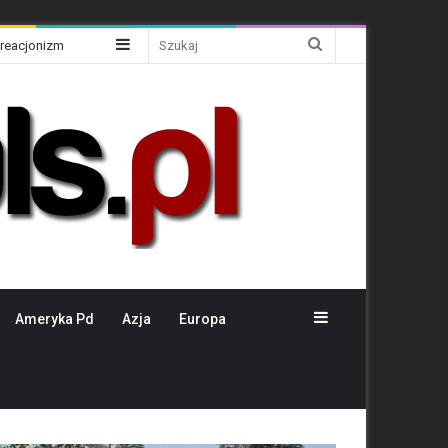
Sidebar
Szukaj
Kreacjonizm
Sidebar
Ameryka Pd
Azja
Europa