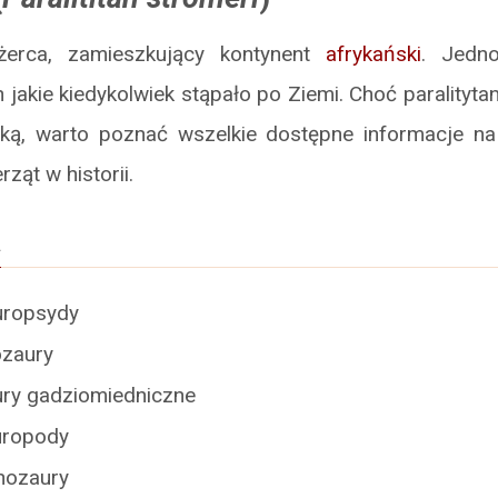
ożerca, zamieszkujący kontynent
afrykański
. Jedn
 jakie kiedykolwiek stąpało po Ziemi. Choć paralityta
ką, warto poznać wszelkie dostępne informacje na
ząt w historii.
a
uropsydy
ozaury
ury gadziomiedniczne
uropody
nozaury