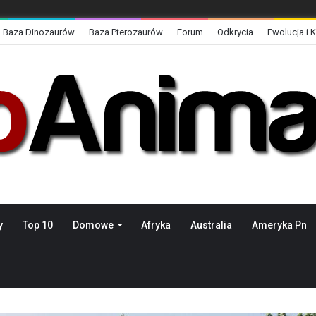
Baza Dinozaurów
Baza Pterozaurów
Forum
Odkrycia
Ewolucja i 
y
Top 10
Domowe
Afryka
Australia
Ameryka Pn