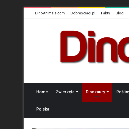
DinoAnimals.com
DobreSciagi.pl
Fakty
Blogi
Home
Zwierzęta
Dinozaury
Roślin
Polska