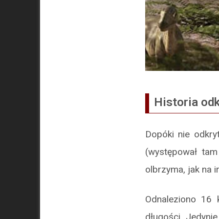
Historia od
Dopóki nie odkry
(występował ta
olbrzyma, jak na 
Odnaleziono 16 
długości. Jedyni