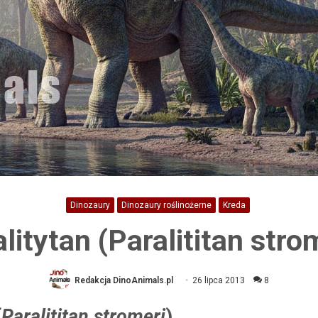
Dinozaury
Dinozaury roślinożerne
Kreda
litytan (Paralititan stro
Redakcja DinoAnimals.pl
26 lipca 2013
8
(
Paralititan stromeri
)