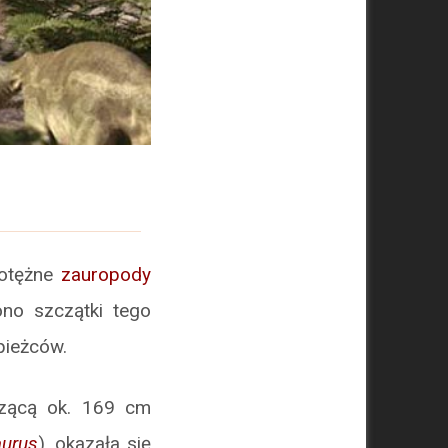
potężne
zauropody
ono szczątki tego
pieżców.
rzącą ok. 169 cm
aurus
), okazała się