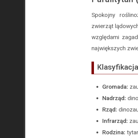
Spokojny roślin
zwierząt lądowych
względami zagad
największych zwier
Klasyfikacj
Gromada:
za
Nadrząd:
din
Rząd:
dinoza
Infrarząd:
za
Rodzina:
tyta