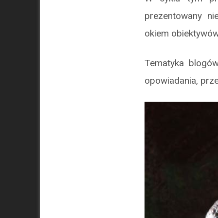
prezentowany ni
okiem obiektywó
Tematyka blogów 
opowiadania, prze