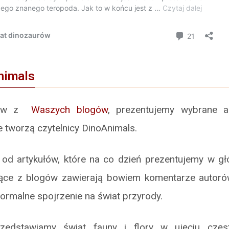
nimals
ułów z
Waszych blogów
, prezentujemy wybrane 
e tworzą czytelnicy DinoAnimals.
ię od artykułów, które na co dzień prezentujemy w g
ące z blogów zawierają bowiem komentarze autoró
formalne spojrzenie na świat przyrody.
edstawiamy świat fauny i flory w ujęciu częs