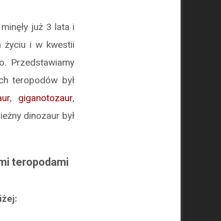
 minęły już 3 lata i
 życiu i w kwestii
ło. Przedstawiamy
ich teropodów był
aur
,
giganotozaur
,
ieżny dinozaur był
mi teropodami
iżej: