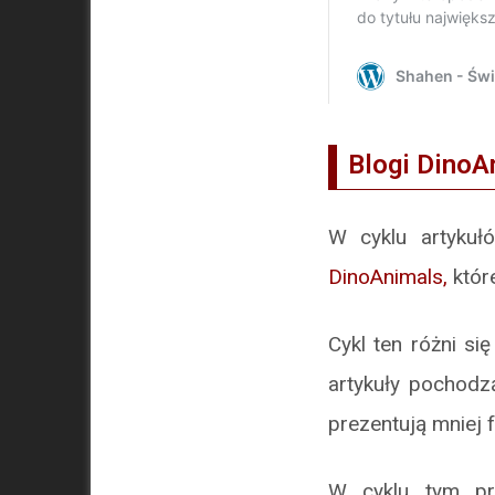
Blogi DinoA
W cyklu artyk
DinoAnimals,
któr
Cykl ten różni s
artykuły pochodz
prezentują mniej 
W cyklu tym prz