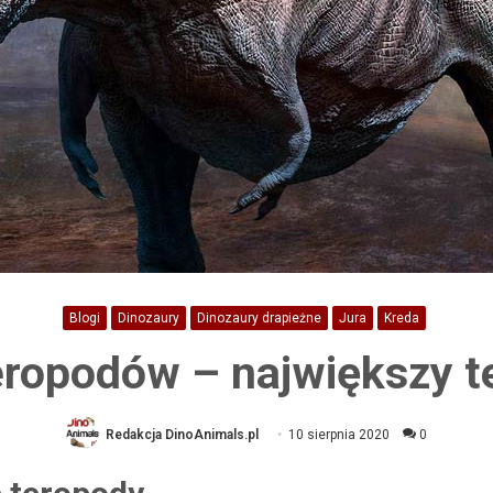
Blogi
Dinozaury
Dinozaury drapieżne
Jura
Kreda
eropodów – największy 
Redakcja DinoAnimals.pl
10 sierpnia 2020
0