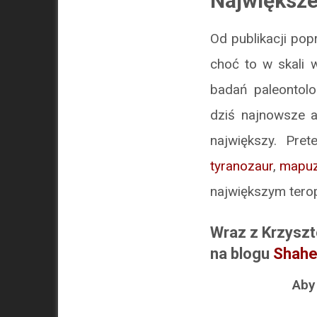
Największe
Od publikacji pop
choć to w skali w
badań paleontolo
dziś najnowsze a
największy. Pre
tyranozaur
,
mapuz
największym ter
Wraz z Krzysz
na blogu
Shahe
Aby 