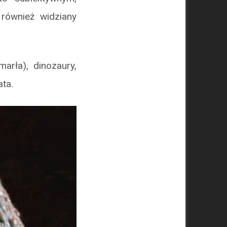
również widziany
arła), dinozaury,
ta.