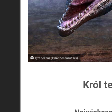
Tyranozaur (Tyrannosaurus rex)
Król t