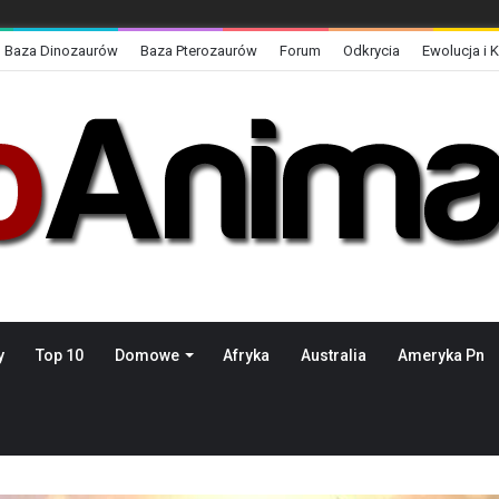
Baza Dinozaurów
Baza Pterozaurów
Forum
Odkrycia
Ewolucja i 
y
Top 10
Domowe
Afryka
Australia
Ameryka Pn