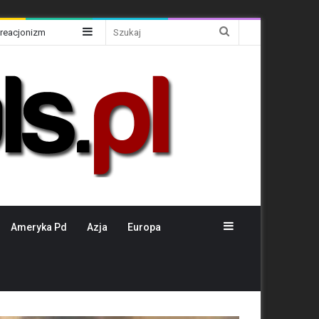
Sidebar
Szukaj
Kreacjonizm
Sidebar
Ameryka Pd
Azja
Europa