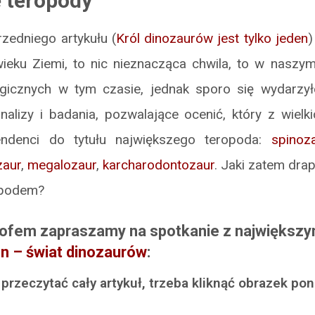
 teropody
rzedniego artykułu (
Król dinozaurów jest tylko jeden
)
ieku Ziemi, to nic nieznacząca chwila, to w naszym
gicznych w tym czasie, jednak sporo się wydarzy
nalizy i badania, pozwalające ocenić, który z wielk
tendenci do tytułu największego teropoda:
spinoz
aur
,
megalozaur
,
karcharodontozaur
. Jaki zatem drap
opodem?
tofem zapraszamy na spotkanie z największy
n – świat dinozaurów
:
przeczytać cały artykuł, trzeba kliknąć obrazek pon