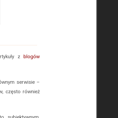
artykuły z
blogów
łównym serwisie –
w, często również
to subiektywnym,