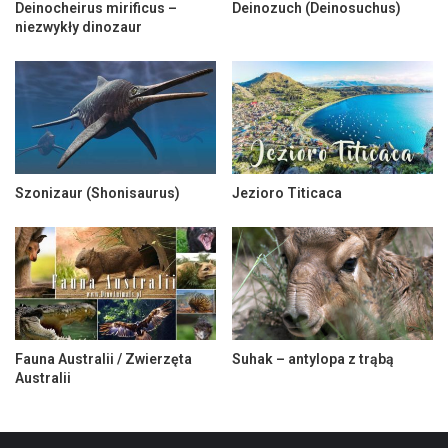
Deinocheirus mirificus –
Deinozuch (Deinosuchus)
niezwykły dinozaur
Szonizaur (Shonisaurus)
Jezioro Titicaca
Fauna Australii / Zwierzęta
Suhak – antylopa z trąbą
Australii