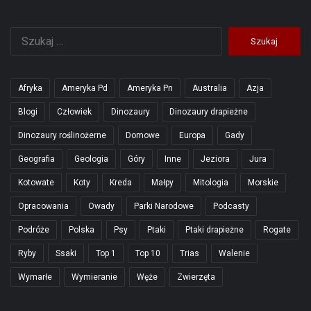
Szukaj:
Afryka
Ameryka Pd
Ameryka Pn
Australia
Azja
Blogi
Człowiek
Dinozaury
Dinozaury drapieżne
Dinozaury roślinożerne
Domowe
Europa
Gady
Geografia
Geologia
Góry
Inne
Jeziora
Jura
Kotowate
Koty
Kreda
Małpy
Mitologia
Morskie
Opracowania
Owady
Parki Narodowe
Podcasty
Podróże
Polska
Psy
Ptaki
Ptaki drapieżne
Rogate
Ryby
Ssaki
Top 1
Top 10
Trias
Walenie
Wymarłe
Wymieranie
Węże
Zwierzęta