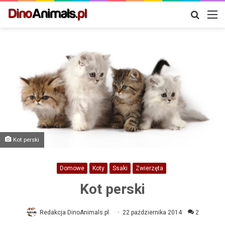
Szukaj
M
Kot perski
Domowe
Koty
Ssaki
Zwierzęta
Kot perski
Redakcja DinoAnimals.pl
22 października 2014
2