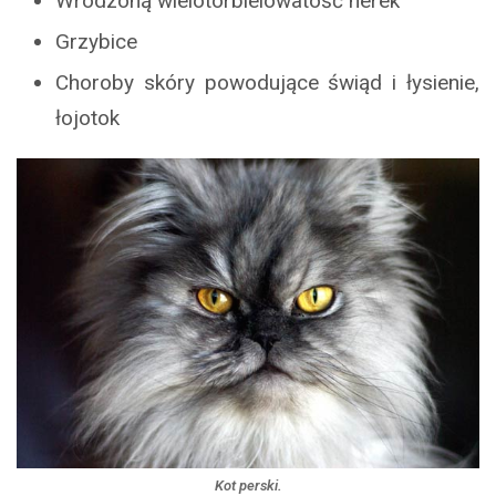
Wrodzoną wielotorbielowatość nerek
Grzybice
Choroby skóry powodujące świąd i łysienie,
łojotok
Kot perski.