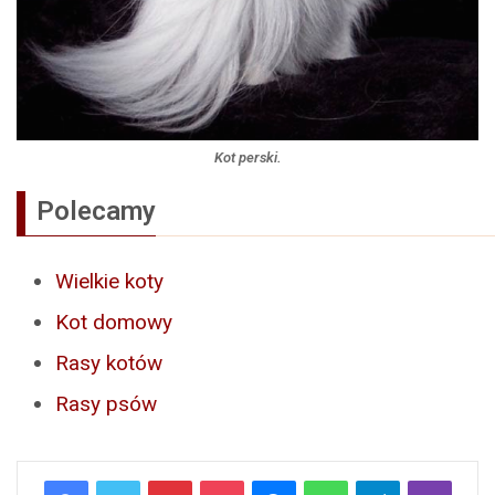
Kot perski.
Polecamy
Wielkie koty
Kot domowy
Rasy kotów
Rasy psów
Pinterest
Pocket
Messenger
WhatsApp
Telegram
Viber