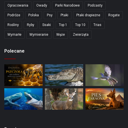
Opracowania
Owady
Parki Narodowe
Podcasty
Podróże
Polska
Psy
Ptaki
Ptaki drapieżne
Rogate
Rośliny
Ryby
Ssaki
Top 1
Top 10
Trias
Wymarłe
Wymieranie
Węże
Zwierzęta
Polecane