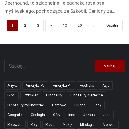
Deerhound, to szlachetna i elegancka rasa psa
myśliwskiego, pochodząca ze Szkocji. Ceniony za…
1
2
3
»
10
20
...
Ostatni
Szukaj:
Afryka
Ameryka Pd
Ameryka Pn
Australia
Azja
Blogi
Człowiek
Dinozaury
Dinozaury drapieżne
Dinozaury roślinożerne
Domowe
Europa
Gady
Geografia
Geologia
Góry
Inne
Jeziora
Jura
Kotowate
Koty
Kreda
Małpy
Mitologia
Morskie