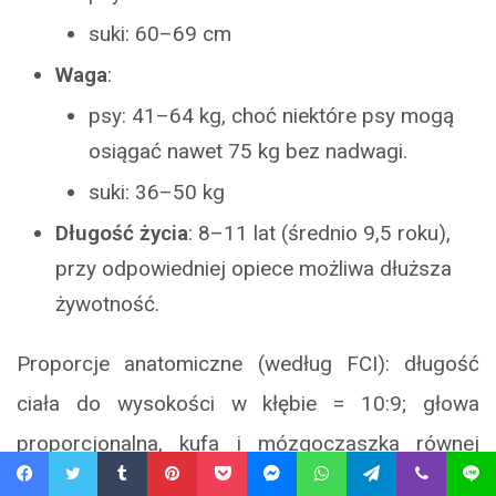
suki: 60–69 cm
Waga
:
psy: 41–64 kg, choć niektóre psy mogą
osiągać nawet 75 kg bez nadwagi.
suki: 36–50 kg
Długość życia
: 8–11 lat (średnio 9,5 roku),
przy odpowiedniej opiece możliwa dłuższa
żywotność.
Proporcje anatomiczne (według FCI): długość
ciała do wysokości w kłębie = 10:9; głowa
proporcjonalna, kufa i mózgoczaszka równej
długości (1:1); szerokość czaszki dwukrotnie
Facebook
Twitter
Tumblr
Pinterest
Pocket
Messenger
WhatsApp
Telegram
Viber
Line