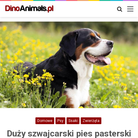
Szukaj
M
Domowe
Psy
Ssaki
Zwierzęta
Duży szwajcarski pies pasterski