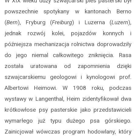
W XIX wieku duży szwajcarski pies pasterski był
powszechnie spotykany w kantonach Berno
(
Bern
), Fryburg (
Freiburg
) i Luzerna (
Luzern
),
jednak rozwój kolei, pojazdów konnych i
późniejsza mechanizacja rolnictwa doprowadziły
do jego niemal całkowitego zniknięcia. Rasa
została uratowana od zapomnienia dzięki
szwajcarskiemu geologowi i kynologowi prof.
Albertowi Heimowi. W 1908 roku, podczas
wystawy w Langenthal, Heim zidentyfikował dwa
krótkowłose psy pasterskie jako przedstawicieli
wymarłego już typu dużego psa górskiego.
Zainicjował wówczas program hodowlany, który