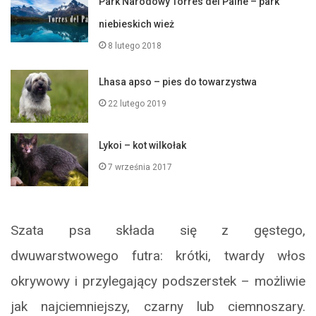
Park Narodowy Torres del Paine – park
niebieskich wież
8 lutego 2018
Lhasa apso – pies do towarzystwa
22 lutego 2019
Lykoi – kot wilkołak
7 września 2017
Szata psa składa się z gęstego,
dwuwarstwowego futra: krótki, twardy włos
okrywowy i przylegający podszerstek – możliwie
jak najciemniejszy, czarny lub ciemnoszary.