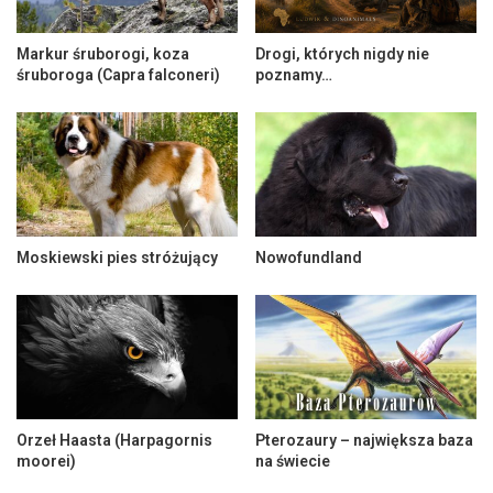
Markur śruborogi, koza
Drogi, których nigdy nie
śruboroga (Capra falconeri)
poznamy…
Moskiewski pies stróżujący
Nowofundland
Orzeł Haasta (Harpagornis
Pterozaury – największa baza
moorei)
na świecie