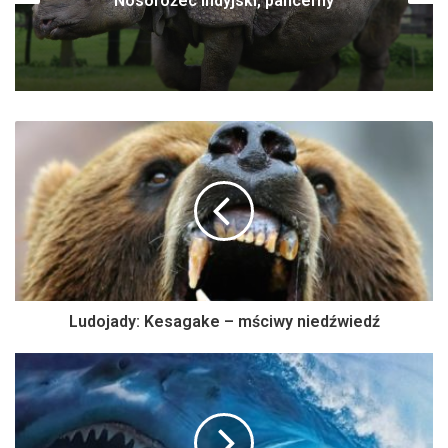
Nosorożec indyjski, pancerny
Ludojady: Kesagake – mściwy niedźwiedź