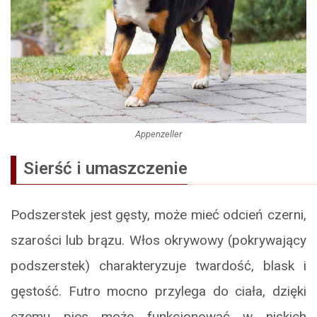
Appenzeller
Sierść i umaszczenie
Podszerstek jest gęsty, może mieć odcień czerni,
szarości lub brązu. Włos okrywowy (pokrywający
podszerstek) charakteryzuje twardość, blask i
gęstość. Futro mocno przylega do ciała, dzięki
czemu pies może funkcjonować w niskich