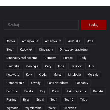
Szukaj:
Afryka
Ameryka Pd
Ameryka Pn
Australia
Azja
Blogi
Człowiek
Dinozaury
Dinozaury drapieżne
Dinozaury roślinożerne
Domowe
Europa
Gady
Geografia
Geologia
Góry
Inne
Jeziora
Jura
Kotowate
Koty
Kreda
Małpy
Mitologia
Morskie
Opracowania
Owady
Parki Narodowe
Podcasty
Podróże
Polska
Psy
Ptaki
Ptaki drapieżne
Rogate
Rośliny
Ryby
Ssaki
Top 1
Top 10
Trias
Wymarłe
Wymieranie
Węże
Zwierzęta