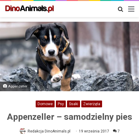
Szukaj
M
Appenzeller
Domowe
Psy
Ssaki
Zwierzęta
Appenzeller – samodzielny pies
Redakcja DinoAnimals.pl
19 września 2017
7