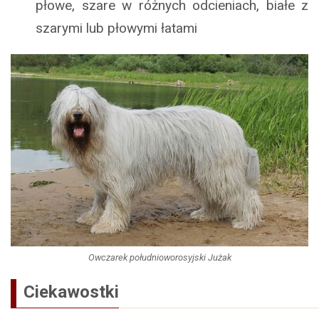
płowe, szare w różnych odcieniach, białe z
szarymi lub płowymi łatami
Owczarek południoworosyjski Jużak
Ciekawostki