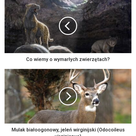
Co wiemy o wymarłych zwierzętach?
Mulak białoogonowy, jeleń wirginijski (Odocoileus