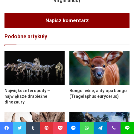
virginianus)
Napisz komentarz
Podobne artykuły
Największe teropody –
Bongo leśne, antylopa bongo
największe drapieżne
(Tragelaphus eurycerus)
dinozaury
Facebook
Twitter
Tumblr
Pinterest
Pocket
Messenger
WhatsApp
Telegram
Viber
Line