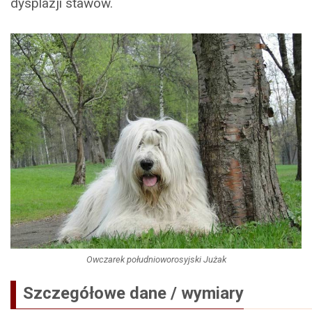
dysplazji stawów.
Owczarek południoworosyjski Jużak
Szczegółowe dane / wymiary