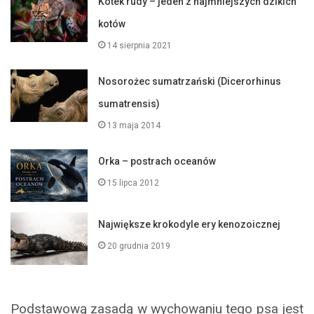
Kotek rudy – jeden z najmniejszych dzikich
kotów
14 sierpnia 2021
Nosorożec sumatrzański (Dicerorhinus
sumatrensis)
13 maja 2014
Orka – postrach oceanów
15 lipca 2012
Największe krokodyle ery kenozoicznej
20 grudnia 2019
Podstawową zasadą w wychowaniu tego psa jest