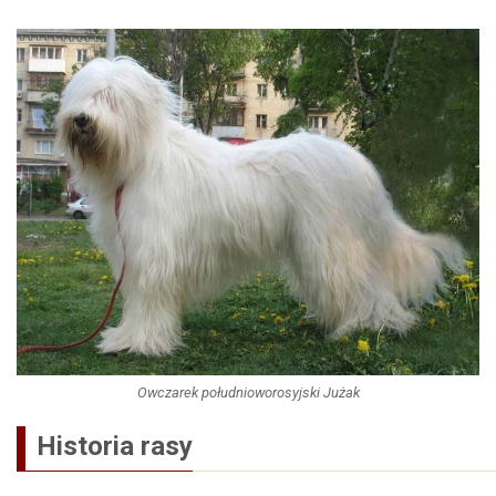
Owczarek południoworosyjski Jużak
Historia rasy