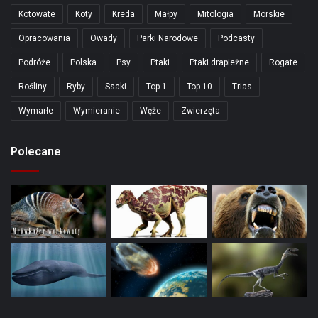
Kotowate
Koty
Kreda
Małpy
Mitologia
Morskie
Opracowania
Owady
Parki Narodowe
Podcasty
Podróże
Polska
Psy
Ptaki
Ptaki drapieżne
Rogate
Rośliny
Ryby
Ssaki
Top 1
Top 10
Trias
Wymarłe
Wymieranie
Węże
Zwierzęta
Polecane