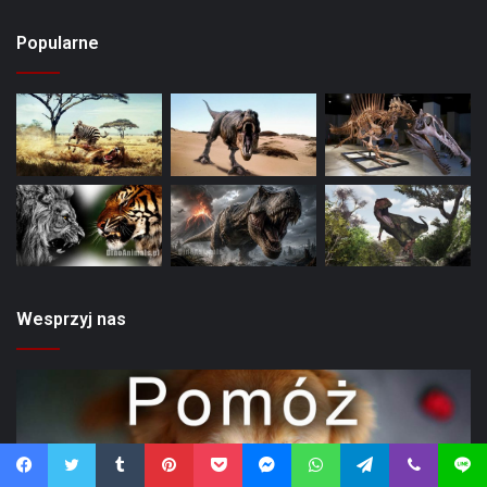
Popularne
Wesprzyj nas
Facebook
Twitter
Tumblr
Pinterest
Pocket
Messenger
WhatsApp
Telegram
Viber
Line