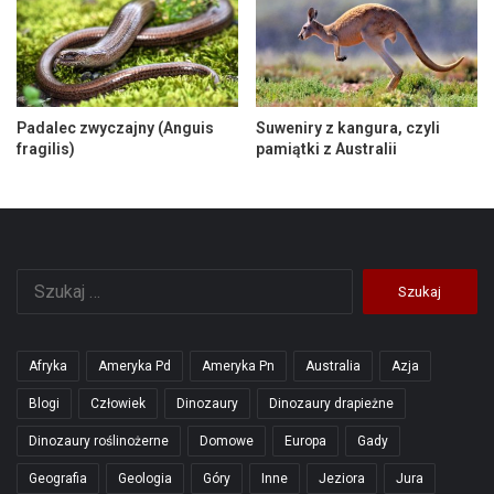
Padalec zwyczajny (Anguis
Suweniry z kangura, czyli
fragilis)
pamiątki z Australii
Szukaj:
Afryka
Ameryka Pd
Ameryka Pn
Australia
Azja
Blogi
Człowiek
Dinozaury
Dinozaury drapieżne
Dinozaury roślinożerne
Domowe
Europa
Gady
Geografia
Geologia
Góry
Inne
Jeziora
Jura