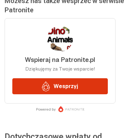
Możesz nas także wesprzeć w serwisie
Patronite
Dotychczasowe wpłaty od