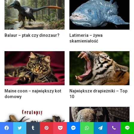
Balaur – ptak czy dinozaur?
Latimeria – żywa
skamieniałość
Maine coon – największy kot
Największe drapieżniki – Top
domowy
10
Facebook
Twitter
Tumblr
Pinterest
Pocket
Messenger
WhatsApp
Telegram
Viber
Line