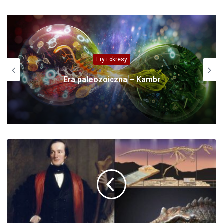
Ery i okresy
Era paleozoiczna – Kambr