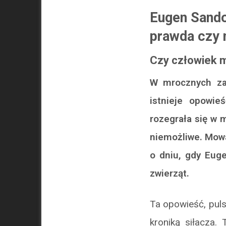
Eugen Sandow
prawda czy 
Czy człowiek 
W mrocznych zak
istnieje opowie
rozegrała się w 
niemożliwe. Mowa
o dniu, gdy Euge
zwierząt.
Ta opowieść, puls
kroniką siłacza.