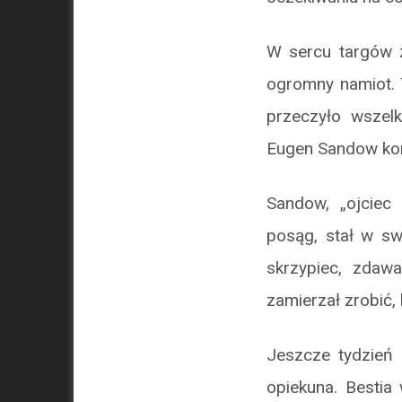
W sercu targów 
ogromny namiot. T
przeczyło wszelk
Eugen Sandow ko
Sandow, „ojciec 
posąg, stał w sw
skrzypiec, zdaw
zamierzał zrobić,
Jeszcze tydzień 
opiekuna. Bestia 