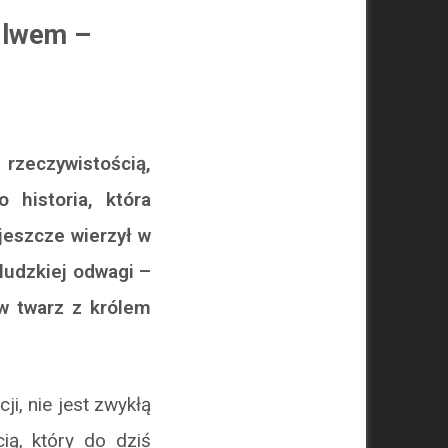
z lwem –
rzeczywistością,
 historia, która
jeszcze wierzył w
ludzkiej odwagi –
 w twarz z królem
i, nie jest zwykłą
ią, który do dziś