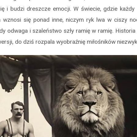
ię i budzi dreszcze emocji. W świecie, gdzie każdy 
ia wznosi się ponad inne, niczym ryk lwa w ciszy no
y odwaga i szaleństwo szły ramię w ramię. Historia t
ersji, do dziś rozpala wyobraźnię miłośników niezwy