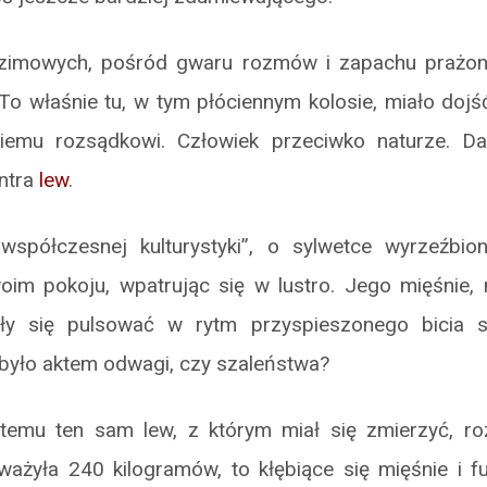
zimowych, pośród gwaru rozmów i zapachu prażonej
o właśnie tu, w tym płóciennym kolosie, miało dojść
iemu rozsądkowi. Człowiek przeciwko naturze. Dav
ntra
lew
.
współczesnej kulturystyki”, o sylwetce wyrzeźbio
oim pokoju, wpatrując się w lustro. Jego mięśnie, n
ały się pulsować w rytm przyspieszonego bicia s
 było aktem odwagi, czy szaleństwa?
temu ten sam lew, z którym miał się zmierzyć, r
ważyła 240 kilogramów, to kłębiące się mięśnie i f