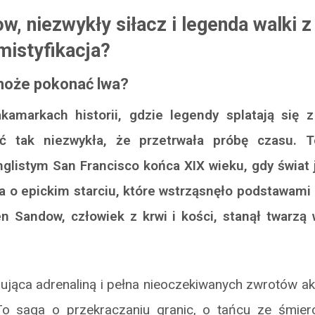
, niezwykły siłacz i legenda walki 
mistyfikacja?
może pokonać lwa?
amarkach historii, gdzie legendy splatają się z 
ść tak niezwykła, że przetrwała próbę czasu. To
mglistym San Francisco końca XIX wieku, gdy świat 
 o epickim starciu, które wstrząsnęło podstawami 
n Sandow, człowiek z krwi i kości, stanął twarzą
ująca adrenaliną i pełna nieoczekiwanych zwrotów akcj
 To saga o przekraczaniu granic, o tańcu ze śmierc