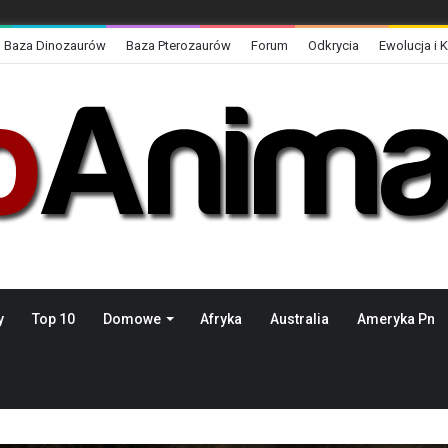
Baza Dinozaurów
Baza Pterozaurów
Forum
Odkrycia
Ewolucja i 
y
Top 10
Domowe
Afryka
Australia
Ameryka Pn