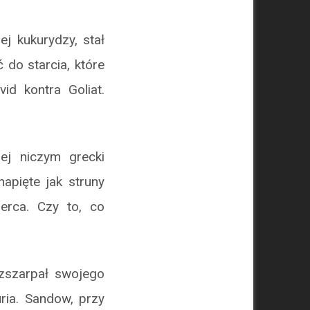
 kukurydzy, stał
 do starcia, które
id kontra Goliat.
nej niczym grecki
apięte jak struny
erca. Czy to, co
ozszarpał swojego
uria. Sandow, przy