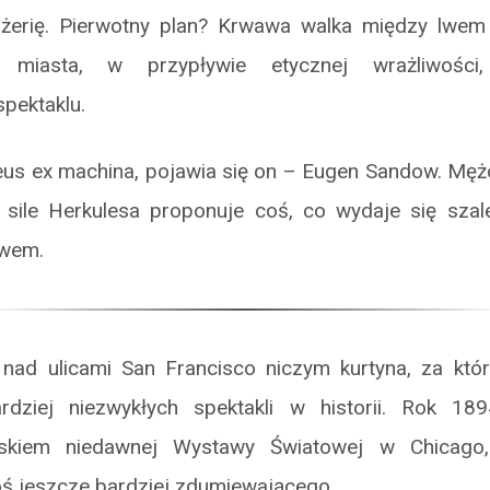
żerię. Pierwotny plan? Krwawa walka między lwem 
miasta, w przypływie etycznej wrażliwości
pektaklu.
deus ex machina, pojawia się on – Eugen Sandow. Męż
 sile Herkulesa proponuje coś, co wydaje się sz
lwem.
 nad ulicami San Francisco niczym kurtyna, za któr
rdziej niezwykłych spektakli w historii. Rok 189
askiem niedawnej Wystawy Światowej w Chicago,
oś jeszcze bardziej zdumiewającego.