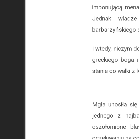
imponującą mena
Jednak władze 
barbarzyńskiego s
I wtedy, niczym 
greckiego boga i
stanie do walki z 
Mgła unosiła się
jednego z najba
oszołomione bl
oczekiwaniu na c