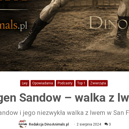
Lwy
Opowiadania
Podcasty
Top 1
Zwierzęta
gen Sandow – walka z l
ndow i jego niezwykła walka z lwem w San 
Redakcja DinoAnimals.pl
2 sierpnia 2024
3