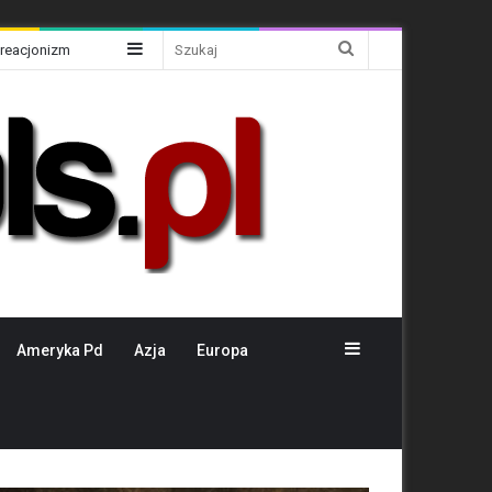
Sidebar
Szukaj
Kreacjonizm
Sidebar
Ameryka Pd
Azja
Europa