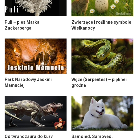
Puli – pies Marka
Zwierzęce i roślinne symbole
Zuckerberga
Wielkanocy
Park Narodowy Jaskini
Węże (Serpentes) – piękne i
Mamuciej
groźne
Od tyranozaura do kury
Samojed, Samoyed,