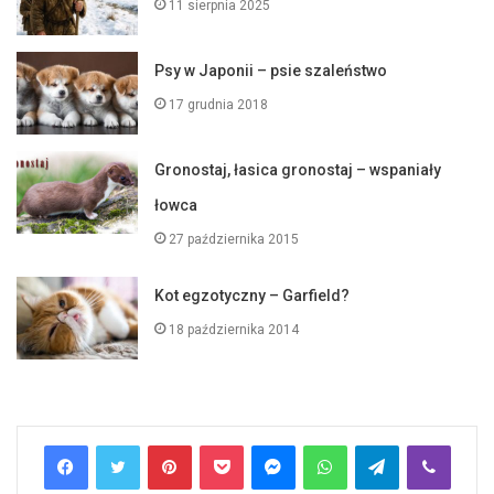
11 sierpnia 2025
Psy w Japonii – psie szaleństwo
17 grudnia 2018
Gronostaj, łasica gronostaj – wspaniały
łowca
27 października 2015
Kot egzotyczny – Garfield?
18 października 2014
Pinterest
Pocket
Messenger
WhatsApp
Telegram
Viber
Line
Share via Email