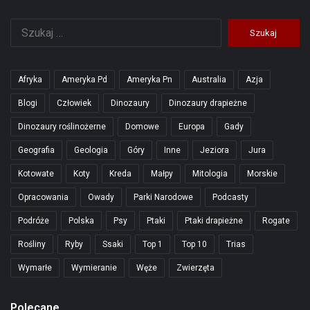
Szukaj:
Afryka
Ameryka Pd
Ameryka Pn
Australia
Azja
Blogi
Człowiek
Dinozaury
Dinozaury drapieżne
Dinozaury roślinożerne
Domowe
Europa
Gady
Geografia
Geologia
Góry
Inne
Jeziora
Jura
Kotowate
Koty
Kreda
Małpy
Mitologia
Morskie
Opracowania
Owady
Parki Narodowe
Podcasty
Podróże
Polska
Psy
Ptaki
Ptaki drapieżne
Rogate
Rośliny
Ryby
Ssaki
Top 1
Top 10
Trias
Wymarłe
Wymieranie
Węże
Zwierzęta
Polecane