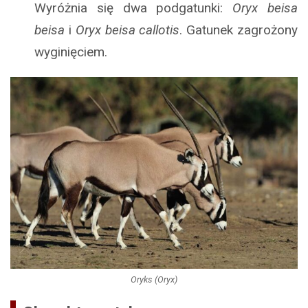
Wyróżnia się dwa podgatunki:
Oryx beisa
beisa
i
Oryx beisa callotis
. Gatunek zagrożony
wyginięciem.
Oryks (Oryx)