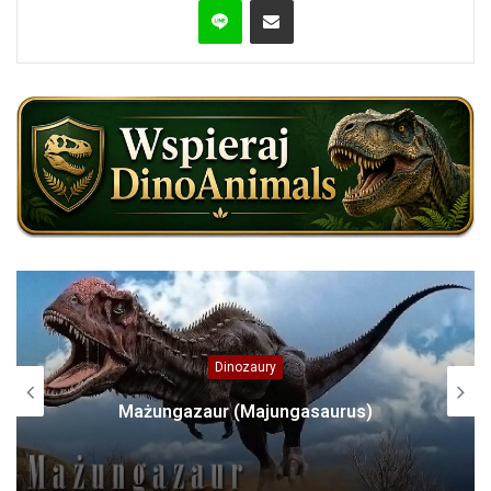
Dinozaury
Mażungazaur (Majungasaurus)