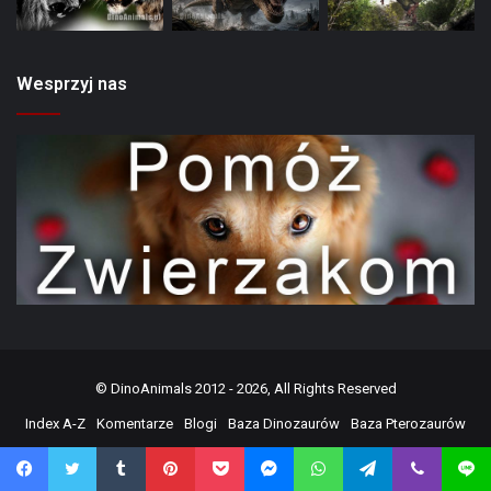
Wesprzyj nas
©
DinoAnimals
2012 - 2026, All Rights Reserved
Index A-Z
Komentarze
Blogi
Baza Dinozaurów
Baza Pterozaurów
Odkrycia
Ewolucja i Kreacjonizm
Fakty
Forum
Podaruj
Facebook
Twitter
Tumblr
Pinterest
Pocket
Messenger
WhatsApp
Telegram
Viber
Line