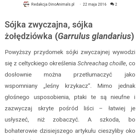
Redakcja DinoAnimals.pl
22 maja 2016
2
Sójka zwyczajna, sójka
żołędziówka
(
Garrulus glandarius
)
Powyższy przydomek sójki zwyczajnej wywodzi
się z celtyckiego określenia
Schreachag choille
, co
dosłownie można przetłumaczyć jako
wspomniany „leśny krzykacz”. Mimo jednak
głośnego usposobienia, ptaki te są nieufne i
zazwyczaj skryte pośród liści – łatwiej je
usłyszeć, niż zobaczyć. A szkoda, bo
bohaterowie dzisiejszego artykułu cieszyliby oko