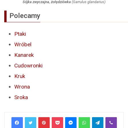
Sójka zwyczajna, żołędziówka
(
Garrulus glandarius
)
Polecamy
Ptaki
Wróbel
Kanarek
Cudowronki
Kruk
Wrona
Sroka
Pinterest
Pocket
Messenger
WhatsApp
Telegram
Viber