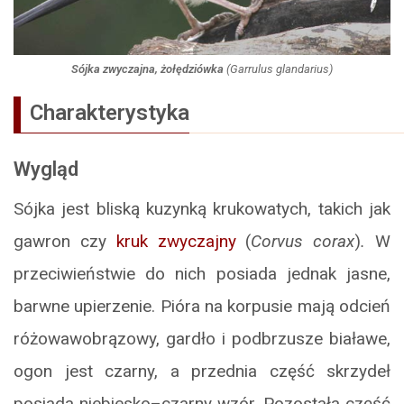
Sójka zwyczajna, żołędziówka
(
Garrulus glandarius
)
Charakterystyka
Wygląd
Sójka jest bliską kuzynką krukowatych, takich jak
gawron czy
kruk zwyczajny
(
Corvus corax
)
.
W
przeciwieństwie do nich posiada jednak jasne,
barwne upierzenie. Pióra na korpusie mają odcień
różowawobrązowy, gardło i podbrzusze białawe,
ogon jest czarny, a przednia część skrzydeł
posiada niebiesko–czarny wzór. Pozostała część