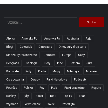
Szukaj:
Afryka
Ameryka Pd
Ameryka Pn
Australia
Azja
Blogi
Człowiek
Dinozaury
Dinozaury drapieżne
Dinozaury roślinożerne
Domowe
Europa
Gady
Geografia
Geologia
Góry
Inne
Jeziora
Jura
Kotowate
Koty
Kreda
Małpy
Mitologia
Morskie
Opracowania
Owady
Parki Narodowe
Podcasty
Podróże
Polska
Psy
Ptaki
Ptaki drapieżne
Rogate
Rośliny
Ryby
Ssaki
Top 1
Top 10
Trias
Wymarłe
Wymieranie
Węże
Zwierzęta