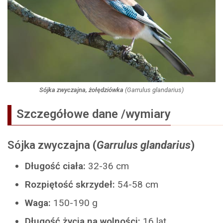
Sójka zwyczajna, żołędziówka
(
Garrulus glandarius
)
Szczegółowe dane /wymiary
Sójka zwyczajna
(
Garrulus glandarius
)
Długość ciała:
32-36 cm
Rozpiętość skrzydeł:
54-58 cm
Waga:
150-190 g
Długość życia na wolności:
16 lat