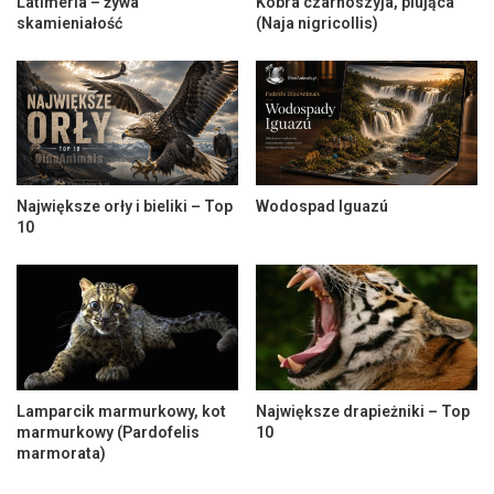
Latimeria – żywa
Kobra czarnoszyja, plująca
skamieniałość
(Naja nigricollis)
Największe orły i bieliki – Top
Wodospad Iguazú
10
Lamparcik marmurkowy, kot
Największe drapieżniki – Top
marmurkowy (Pardofelis
10
marmorata)