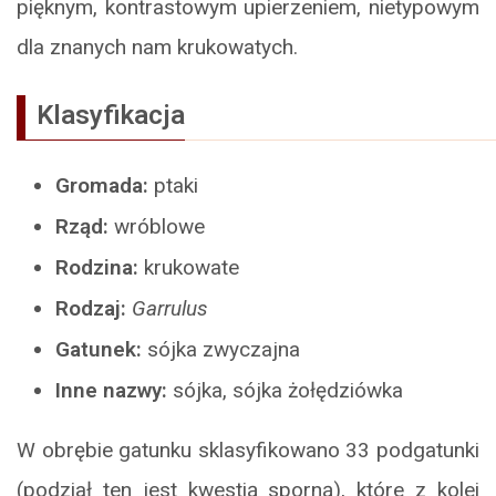
pięknym, kontrastowym upierzeniem, nietypowym
dla znanych nam krukowatych.
Klasyfikacja
Gromada:
ptaki
Rząd:
wróblowe
Rodzina:
krukowate
Rodzaj:
Garrulus
Gatunek:
sójka zwyczajna
Inne nazwy:
sójka, sójka żołędziówka
W obrębie gatunku sklasyfikowano 33 podgatunki
(podział ten jest kwestią sporną), które z kolei