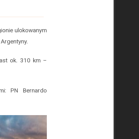
egionie ulokowanym
 Argentyny.
iast ok. 310 km –
mi: PN Bernardo