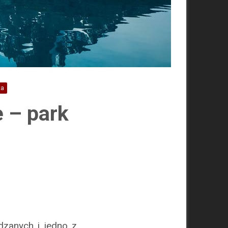
ta
 – park
dzanych i jedno z