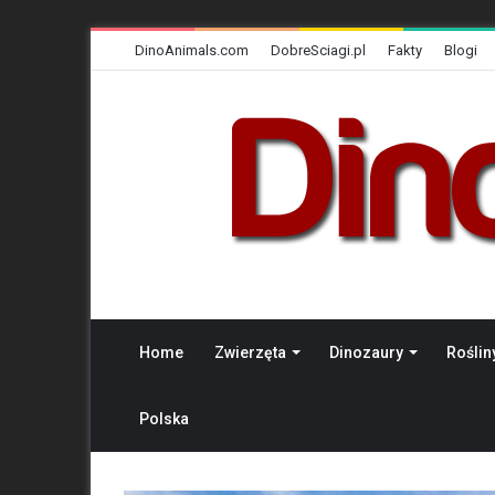
DinoAnimals.com
DobreSciagi.pl
Fakty
Blogi
Home
Zwierzęta
Dinozaury
Roślin
Polska