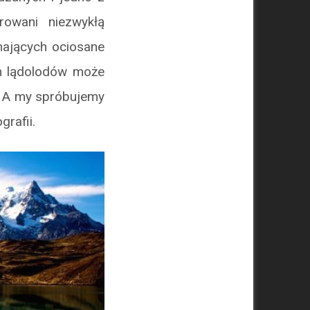
rowani niezwykłą
nających ociosane
ych lądolodów może
. A my spróbujemy
rafii.