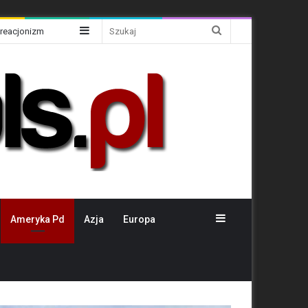
Sidebar
Szukaj
Kreacjonizm
Sidebar
Ameryka Pd
Azja
Europa