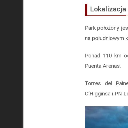
Lokalizacja
Park położony jes
na południowym kr
Ponad 110 km od 
Puenta Arenas.
Torres del Pai
O’Higginsa i PN L