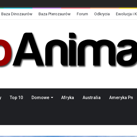
Baza Dinozaurów
Baza Pterozaurów
Forum
Odkrycia
Ewolucja i 
y
Top 10
Domowe
Afryka
Australia
Ameryka Pn