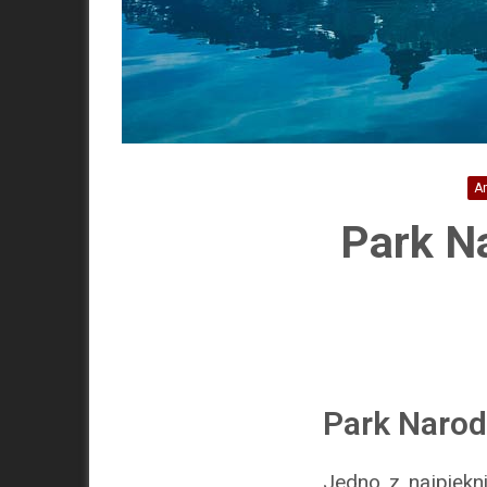
A
Park N
Park Narod
Jedno z najpiękn