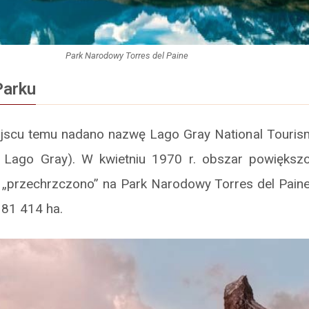
Park Narodowy Torres del Paine
Parku
jscu temu nadano nazwę Lago Gray National Touris
y Lago Gray). W kwietniu 1970 r. obszar powiększ
 „przechrzczono” na Park Narodowy Torres del Paine
181 414 ha.