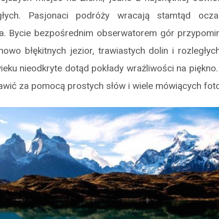
egłych. Pasjonaci podróży wracają stamtąd ocza
a. Bycie bezpośrednim obserwatorem gór przypomi
nowo błękitnych jezior, trawiastych dolin i rozległ
ieku nieodkryte dotąd pokłady wrażliwości na piękno
awić za pomocą prostych słów i wiele mówiących fotog