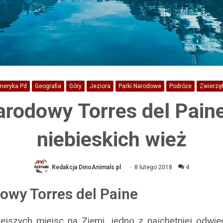
meryka Pd
Geografia
Góry
Jeziora
Parki Narodowe
Podróże
Zwierzę
arodowy Torres del Paine
niebieskich wież
Redakcja DinoAnimals.pl
8 lutego 2018
4
owy Torres del Paine
iejszych miejsc na Ziemi, jedno z najchętniej odwie