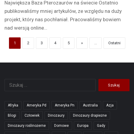
Największa Baza Pterozaurów na świecie Ostatnio
publikowaliśmy mniej artykułów, ze względu na duży
projekt, który nas pochłaniał. Pracowaliśmy bowiem
nad wersją online…
1
2
3
4
5
»
...
Ostatni
Szukaj:
Afryka
Ameryka Pd
Ameryka Pn
Australia
Azja
Blogi
Człowiek
Dinozaury
Dinozaury drapieżne
Dinozaury roślinożerne
Domowe
Europa
Gady