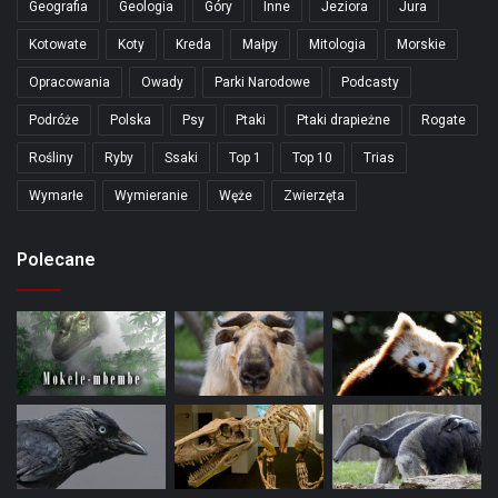
Geografia
Geologia
Góry
Inne
Jeziora
Jura
Kotowate
Koty
Kreda
Małpy
Mitologia
Morskie
Opracowania
Owady
Parki Narodowe
Podcasty
Podróże
Polska
Psy
Ptaki
Ptaki drapieżne
Rogate
Rośliny
Ryby
Ssaki
Top 1
Top 10
Trias
Wymarłe
Wymieranie
Węże
Zwierzęta
Polecane