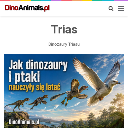
Szukaj
M
Trias
Dinozaury Triasu