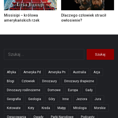
Missisipi – królowa
Dlaczego człowiek stracił
amerykańskich rzek
owłosienie?
Szukaj:
Afryka
Ameryka Pd
Ameryka Pn
Australia
Azja
Blogi
Człowiek
Dinozaury
Dinozaury drapieżne
Dinozaury roślinożerne
Domowe
Europa
Gady
Geografia
Geologia
Góry
Inne
Jeziora
Jura
Kotowate
Koty
Kreda
Małpy
Mitologia
Morskie
Opracowania
Owady
Parki Narodowe
Podcasty