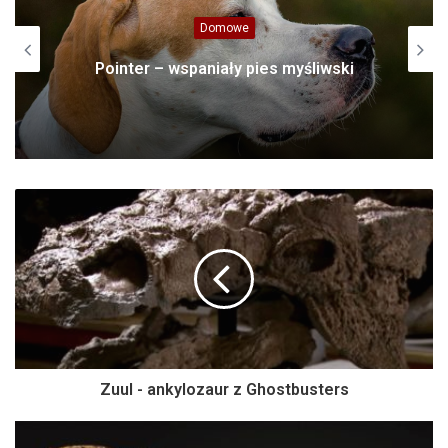
Blogi
Najbardziej jadowite węże Europy – TOP
10
Zuul - ankylozaur z Ghostbusters