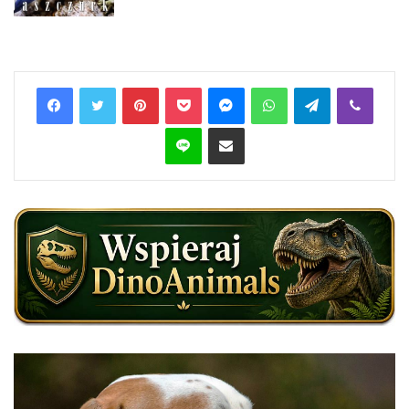
Pinterest
Pocket
Messenger
WhatsApp
Telegram
Viber
Line
Share via Email