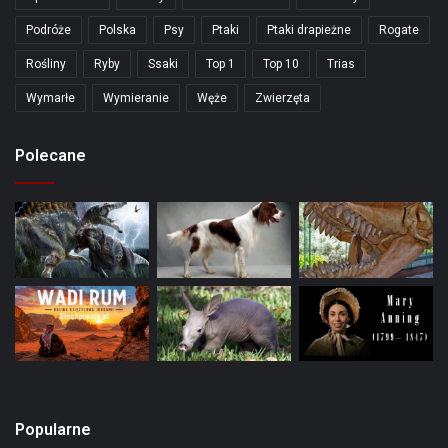
Podróże
Polska
Psy
Ptaki
Ptaki drapieżne
Rogate
Rośliny
Ryby
Ssaki
Top 1
Top 10
Trias
Wymarłe
Wymieranie
Węże
Zwierzęta
Polecane
Popularne