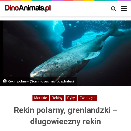
Szukaj
M
Rekin polarny (Somniosus microcephalus)
Morskie
Rekiny
Ryby
Zwierzęta
Rekin polarny, grenlandzki –
długowieczny rekin