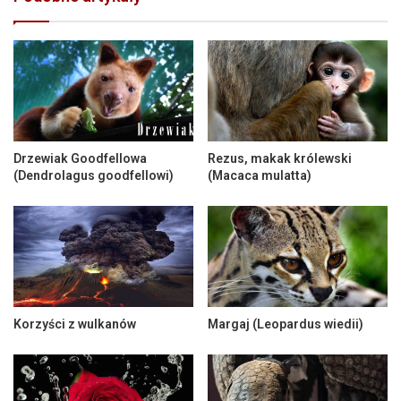
Drzewiak Goodfellowa
Rezus, makak królewski
(Dendrolagus goodfellowi)
(Macaca mulatta)
Korzyści z wulkanów
Margaj (Leopardus wiedii)