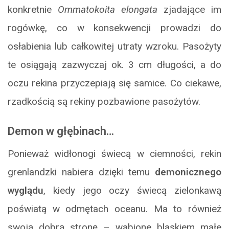
konkretnie
Ommatokoita elongata
zjadające im
rogówkę, co w konsekwencji prowadzi do
osłabienia lub całkowitej utraty wzroku. Pasożyty
te osiągają zazwyczaj ok. 3 cm długości, a do
oczu rekina przyczepiają się samice. Co ciekawe,
rzadkością są rekiny pozbawione pasożytów.
Demon w głębinach…
Ponieważ widłonogi świecą w ciemności, rekin
grenlandzki nabiera dzięki temu
demonicznego
wyglądu
, kiedy jego oczy świecą zielonkawą
poświatą w odmętach oceanu. Ma to również
swoją dobrą stronę – wabione blaskiem małe