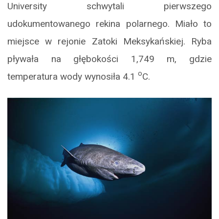
University schwytali pierwszego
udokumentowanego rekina polarnego. Miało to
miejsce w rejonie Zatoki Meksykańskiej. Ryba
pływała na głębokości 1,749 m, gdzie
o
temperatura wody wynosiła 4.1
C.