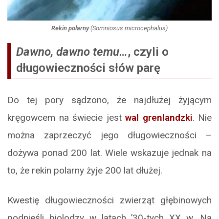
Rekin polarny
(
Somniosus microcephalus
)
Dawno, dawno temu…
, czyli o
długowieczności słów parę
Do tej pory sądzono, że najdłużej żyjącym
kręgowcem na świecie jest
wal grenlandzki
. Nie
można zaprzeczyć jego długowieczności –
dożywa ponad 200 lat. Wiele wskazuje jednak na
to, że rekin polarny żyje 200 lat dłużej.
Kwestię długowieczności zwierząt głębinowych
podnieśli biolodzy w latach ’30-tych XX w. Na