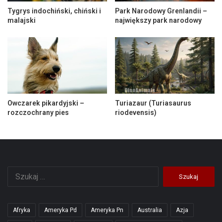
Tygrys indochiński, chiński i
Park Narodowy Grenlandii –
malajski
największy park narodowy
Owczarek pikardyjski –
Turiazaur (Turiasaurus
rozczochrany pies
riodevensis)
Szukaj:
Afryka
Ameryka Pd
Ameryka Pn
Australia
Azja