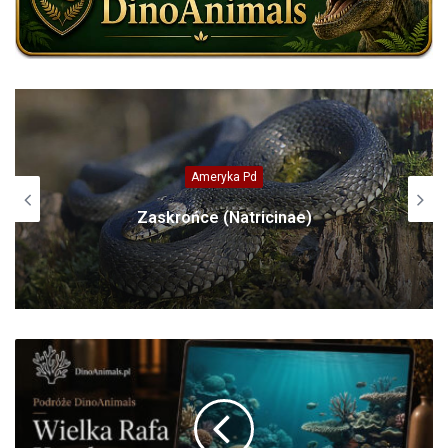
Ameryka Pn
Pizzly – hybryda niedźwiedzia polarnego
i grizli