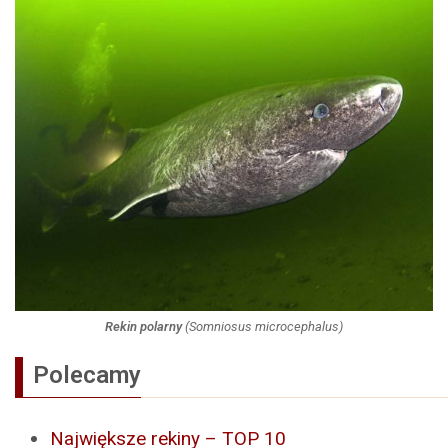
Rekin polarny
(
Somniosus microcephalus
)
Polecamy
Największe rekiny – TOP 10