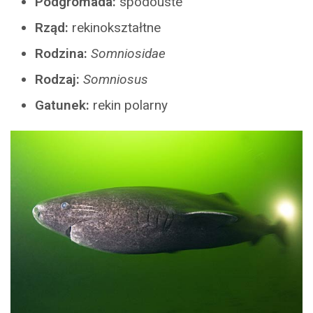
Podgromada:
spodouste
Rząd:
rekinokształtne
Rodzina:
Somniosidae
Rodzaj:
Somniosus
Gatunek:
rekin polarny