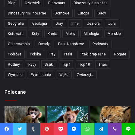
Blogi
Człowiek
Dinozaury
Dinozaury drapieżne
Dinozaury roślinożerne
Domowe
Europa
Gady
Geografia
Geologia
Góry
Inne
Jeziora
Jura
Kotowate
Koty
Kreda
Małpy
Mitologia
Morskie
Opracowania
Owady
Parki Narodowe
Podcasty
Podróże
Polska
Psy
Ptaki
Ptaki drapieżne
Rogate
Rośliny
Ryby
Ssaki
Top 1
Top 10
Trias
Wymarłe
Wymieranie
Węże
Zwierzęta
Polecane
Facebook
Twitter
Tumblr
Pinterest
Pocket
Messenger
WhatsApp
Telegram
Viber
Line