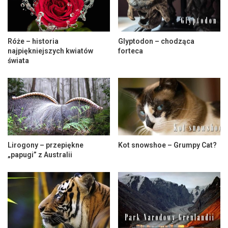
Róże – historia
Glyptodon – chodząca
najpiękniejszych kwiatów
forteca
świata
Lirogony – przepiękne
Kot snowshoe – Grumpy Cat?
„papugi” z Australii