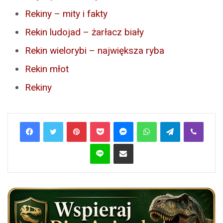
Rekiny – mity i fakty
Rekin ludojad – żarłacz biały
Rekin wielorybi – największa ryba
Rekin młot
Rekiny
Pinterest
Pocket
Messenger
WhatsApp
Telegram
Viber
Line
Share via Email