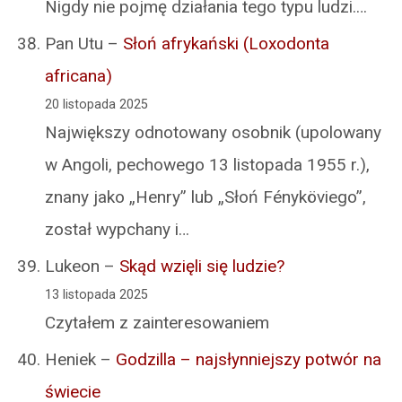
Nigdy nie pojmę działania tego typu ludzi.…
Pan Utu
–
Słoń afrykański (Loxodonta
africana)
20 listopada 2025
Największy odnotowany osobnik (upolowany
w Angoli, pechowego 13 listopada 1955 r.),
znany jako „Henry” lub „Słoń Fényköviego”,
został wypchany i…
Lukeon
–
Skąd wzięli się ludzie?
13 listopada 2025
Czytałem z zainteresowaniem
Heniek
–
Godzilla – najsłynniejszy potwór na
świecie