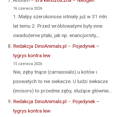
Anonim
–
Era kenozoiczna – Neogen
16 czerwca 2026
1. Małpy szerokonose istniały już w 31 mln
lat temu 2. Przed wróblowatymi były inne
owadożerne ptaki, jak np. enancjornity,…
Redakcja DinoAnimals.pl
–
Pojedynek –
tygrys kontra lew
15 czerwca 2026
Nie, zęby tnące (carnassials) u kotów i
psowatych to nie siekacze. U ludzi siekacze
(incisors) to przednie zęby, służące głównie…
Redakcja DinoAnimals.pl
–
Pojedynek –
tygrys kontra lew