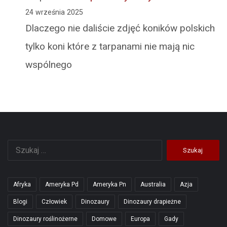
24 września 2025
Dlaczego nie daliście zdjęć koników polskich
tylko koni które z tarpanami nie mają nic
wspólnego
Szukaj:
Afryka
Ameryka Pd
Ameryka Pn
Australia
Azja
Blogi
Człowiek
Dinozaury
Dinozaury drapieżne
Dinozaury roślinożerne
Domowe
Europa
Gady