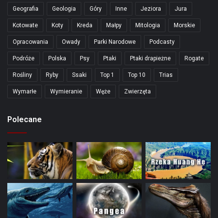
Geografia
Geologia
Góry
Inne
Jeziora
Jura
Kotowate
Koty
Kreda
Małpy
Mitologia
Morskie
Opracowania
Owady
Parki Narodowe
Podcasty
Podróże
Polska
Psy
Ptaki
Ptaki drapieżne
Rogate
Rośliny
Ryby
Ssaki
Top 1
Top 10
Trias
Wymarłe
Wymieranie
Węże
Zwierzęta
Polecane