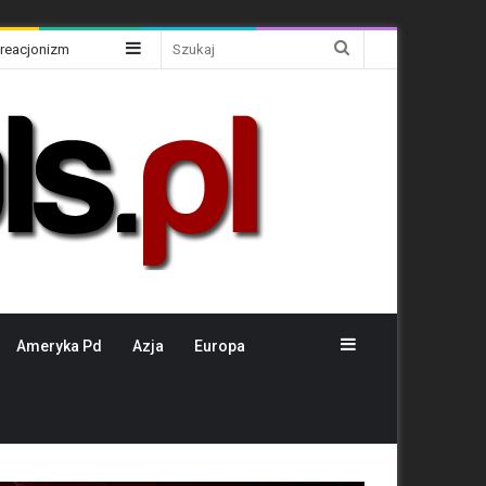
Sidebar
Szukaj
Kreacjonizm
Sidebar
Ameryka Pd
Azja
Europa