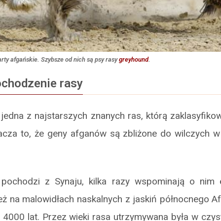
rty afgańskie. Szybsze od nich są psy rasy
greyhound
.
pochodzenie rasy
 jedna z najstarszych znanych ras, którą zaklasyfik
acza to, że geny afganów są zbliżone do wilczych 
ochodzi z Synaju, kilka razy wspominają o nim e
eż na malowidłach naskalnych z jaskiń północnego A
. 4000 lat. Przez wieki rasa utrzymywana była w czys