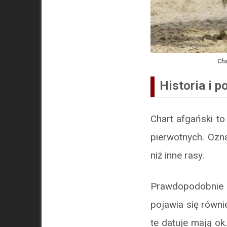
Cha
Historia i 
Chart afgański to
pierwotnych. Ozn
niż inne rasy.
Prawdopodobnie p
pojawia się równi
te datuje mają ok