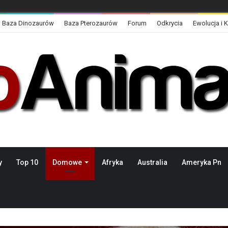
Baza Dinozaurów
Baza Pterozaurów
Forum
Odkrycia
Ewolucja i 
y
Top 10
Domowe
Afryka
Australia
Ameryka Pn