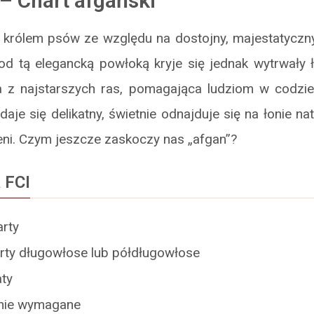
– Chart afgański
królem psów ze względu na dostojny, majestatyczn
od tą elegancką powłoką kryje się jednak wytrwały ł
a z najstarszych ras, pomagająca ludziom w codzi
daje się delikatny, świetnie odnajduje się na łonie na
eni. Czym jeszcze zaskoczy nas „afgan”?
 FCI
rty
rty długowłose lub półdługowłose
ty
nie wymagane