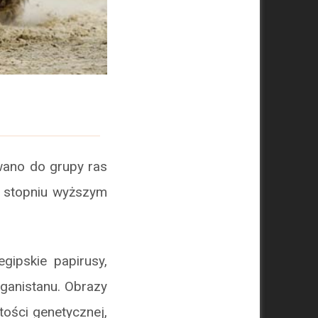
owano do grupy ras
w stopniu wyższym
gipskie papirusy,
fganistanu. Obrazy
tości genetycznej,