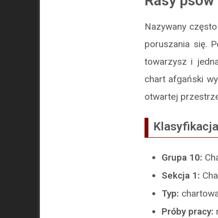
Rasy psów 
Nazywany często 
poruszania się. P
towarzysz i jedn
chart afgański wy
otwartej przestrz
Klasyfikacja
Grupa 10:
Cha
Sekcja 1:
Cha
Typ:
chartowa
Próby pracy: