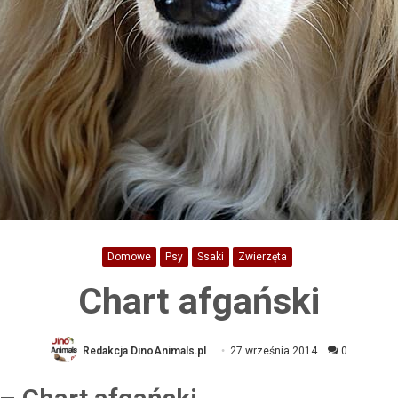
Domowe
Psy
Ssaki
Zwierzęta
Chart afgański
Redakcja DinoAnimals.pl
27 września 2014
0