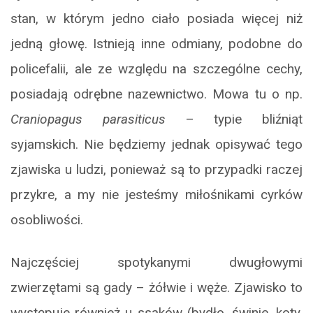
stan, w którym jedno ciało posiada więcej niż
jedną głowę. Istnieją inne odmiany, podobne do
policefalii, ale ze względu na szczególne cechy,
posiadają odrębne nazewnictwo. Mowa tu o np.
Craniopagus parasiticus
– typie bliźniąt
syjamskich. Nie będziemy jednak opisywać tego
zjawiska u ludzi, ponieważ są to przypadki raczej
przykre, a my nie jesteśmy miłośnikami cyrków
osobliwości.
Najczęściej spotykanymi dwugłowymi
zwierzętami są gady – żółwie i węże. Zjawisko to
występuje również u ssaków (bydło, świnie, koty,