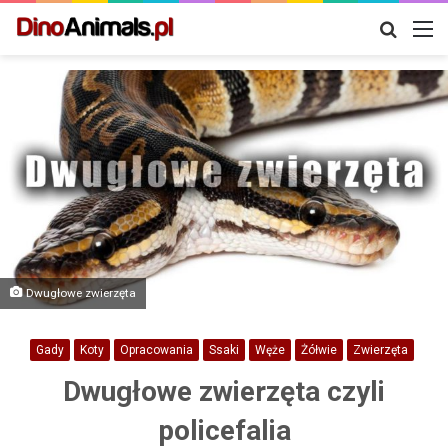
Szukaj
M
Dwugłowe zwierzęta
Gady
Koty
Opracowania
Ssaki
Węże
Żółwie
Zwierzęta
Dwugłowe zwierzęta czyli
policefalia