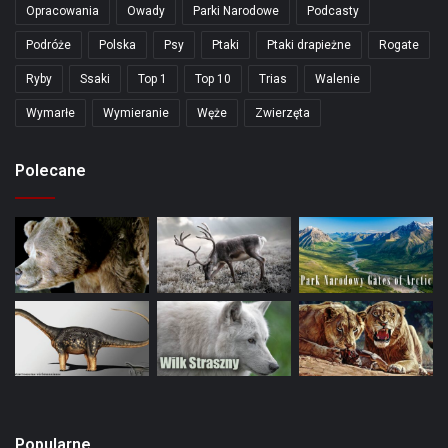
Opracowania
Owady
Parki Narodowe
Podcasty
Podróże
Polska
Psy
Ptaki
Ptaki drapieżne
Rogate
Ryby
Ssaki
Top 1
Top 10
Trias
Walenie
Wymarłe
Wymieranie
Węże
Zwierzęta
Polecane
Popularne