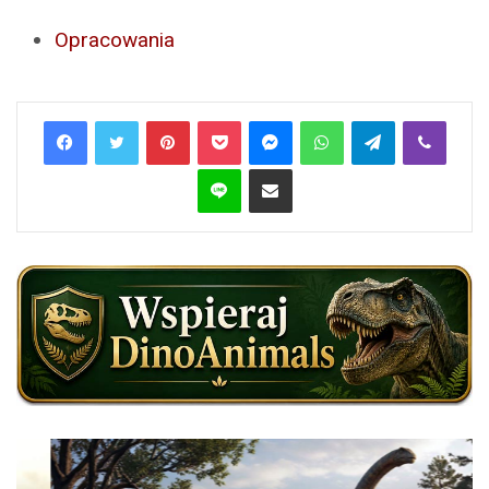
Opracowania
Pinterest
Pocket
Messenger
WhatsApp
Telegram
Viber
Line
Share via Email