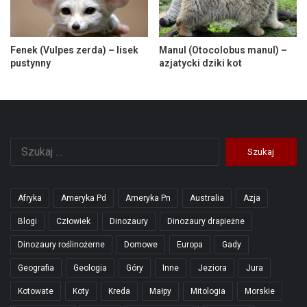
Fenek (Vulpes zerda) – lisek
Manul (Otocolobus manul) –
pustynny
azjatycki dziki kot
Szukaj:
Afryka
Ameryka Pd
Ameryka Pn
Australia
Azja
Blogi
Człowiek
Dinozaury
Dinozaury drapieżne
Dinozaury roślinożerne
Domowe
Europa
Gady
Geografia
Geologia
Góry
Inne
Jeziora
Jura
Kotowate
Koty
Kreda
Małpy
Mitologia
Morskie