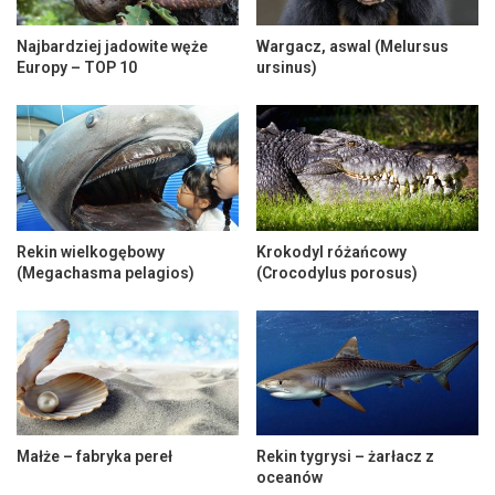
Najbardziej jadowite węże
Wargacz, aswal (Melursus
Europy – TOP 10
ursinus)
Rekin wielkogębowy
Krokodyl różańcowy
(Megachasma pelagios)
(Crocodylus porosus)
Małże – fabryka pereł
Rekin tygrysi – żarłacz z
oceanów