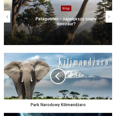
Blogi
Patagotitan – największy znany
dinozaur?
Park Narodowy Kilimandżaro