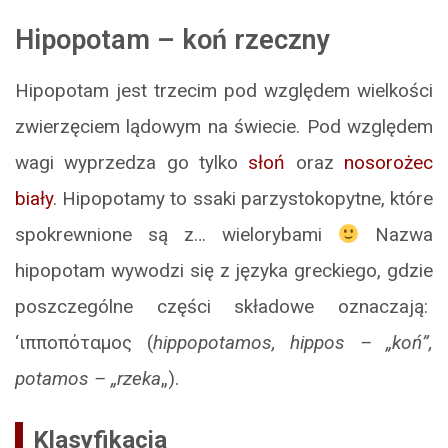
Hipopotam – koń rzeczny
Hipopotam jest trzecim pod względem wielkości
zwierzęciem lądowym na świecie. Pod względem
wagi wyprzedza go tylko
słoń
oraz
nosorożec
biały
. Hipopotamy to ssaki parzystokopytne, które
spokrewnione są z… wielorybami
Nazwa
hipopotam wywodzi się z języka greckiego, gdzie
poszczególne części składowe oznaczają:
‘ιπποπόταμος (
hippopotamos, hippos – „koń”,
potamos – „rzeka
„).
Klasyfikacja