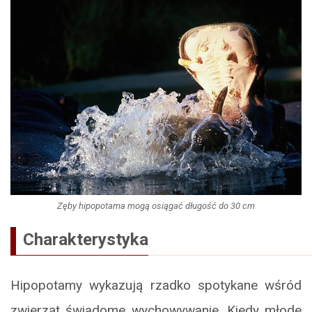
Zęby hipopotama mogą osiągać długość do 30 cm
Charakterystyka
Hipopotamy wykazują rzadko spotykane wśród
zwierząt świadome wychowywanie. Kiedy młode