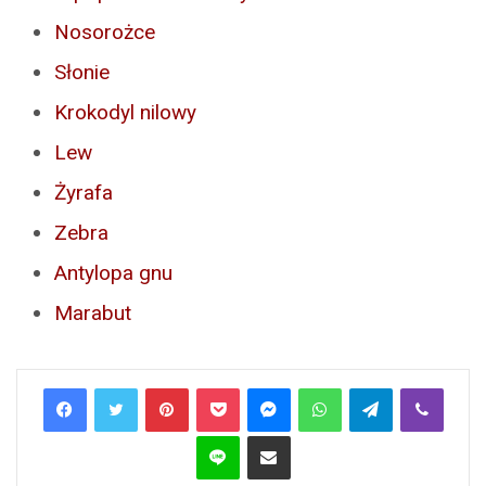
Nosorożce
Słonie
Krokodyl nilowy
Lew
Żyrafa
Zebra
Antylopa gnu
Marabut
Pinterest
Pocket
Messenger
WhatsApp
Telegram
Viber
Line
Share via Email