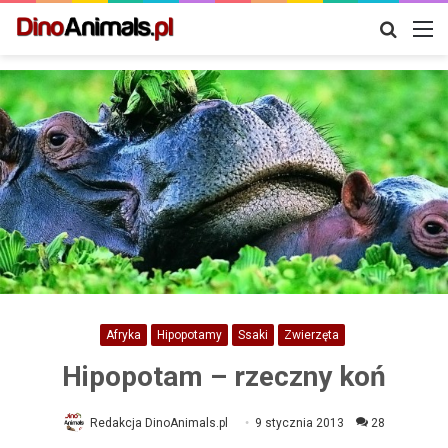
Szukaj
M
Afryka
Hipopotamy
Ssaki
Zwierzęta
Hipopotam – rzeczny koń
Redakcja DinoAnimals.pl
9 stycznia 2013
28