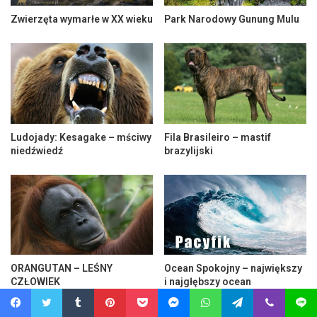
Zwierzęta wymarłe w XX wieku
Park Narodowy Gunung Mulu
Ludojady: Kesagake – mściwy
Fila Brasileiro – mastif
niedźwiedź
brazylijski
ORANGUTAN – LEŚNY
Ocean Spokojny – największy
CZŁOWIEK
i najgłębszy ocean
Facebook
Twitter
Tumblr
Pinterest
Pocket
Messenger
WhatsApp
Telegram
Viber
Line