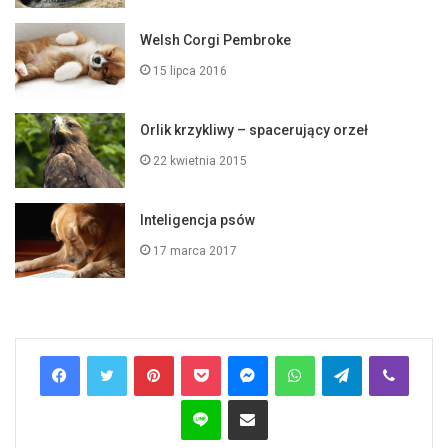
Welsh Corgi Pembroke
15 lipca 2016
Orlik krzykliwy – spacerujący orzeł
22 kwietnia 2015
Inteligencja psów
17 marca 2017
Pinterest
Pocket
Messenger
WhatsApp
Telegram
Viber
Line
Share via Email