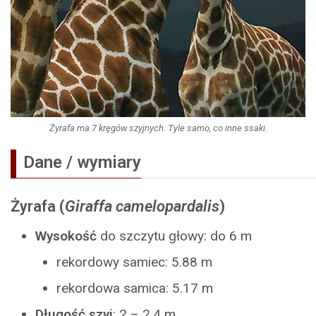
Żyrafa ma 7 kręgów szyjnych. Tyle samo, co inne ssaki.
Dane / wymiary
Żyrafa (
Giraffa camelopardalis
)
Wysokość
do szczytu głowy: do 6 m
rekordowy samiec: 5.88 m
rekordowa samica: 5.17 m
Długość szyi
: 2 – 2.4 m