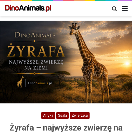
Szukaj
M
Afryka
Ssaki
Zwierzęta
Żyrafa – najwyższe zwierzę na