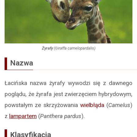
Żyrafy
(
Giraffa camelopardalis
)
Nazwa
Łacińska nazwa żyrafy wywodzi się z dawnego
poglądu, że żyrafa jest zwierzęciem hybrydowym,
powstałym ze skrzyżowania
wielbłąda
(
Camelus
)
z
lampartem
(
Panthera pardus
).
Klasyfikacja