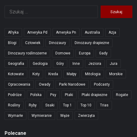
Szukaj:
Afryka
Ameryka Pd
Ameryka Pn
Australia
Azja
Blogi
Człowiek
Dinozaury
Dinozaury drapieżne
Dinozaury roślinożerne
Domowe
Europa
Gady
Geografia
Geologia
Góry
Inne
Jeziora
Jura
Kotowate
Koty
Kreda
Małpy
Mitologia
Morskie
Opracowania
Owady
Parki Narodowe
Podcasty
Podróże
Polska
Psy
Ptaki
Ptaki drapieżne
Rogate
Rośliny
Ryby
Ssaki
Top 1
Top 10
Trias
Wymarłe
Wymieranie
Węże
Zwierzęta
Polecane