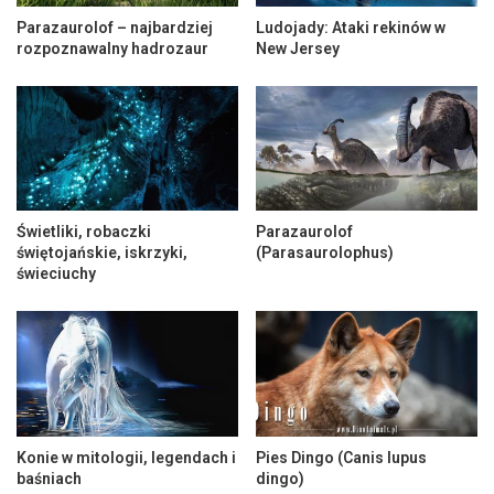
Parazaurolof – najbardziej
Ludojady: Ataki rekinów w
rozpoznawalny hadrozaur
New Jersey
Świetliki, robaczki
Parazaurolof
świętojańskie, iskrzyki,
(Parasaurolophus)
świeciuchy
Konie w mitologii, legendach i
Pies Dingo (Canis lupus
baśniach
dingo)