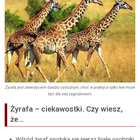
Żyrafa jest zwierzęciem bardzo ostrożnym, choć w praktyce tylko lew może
być dla niej zagrożeniem.
Żyrafa – ciekawostki. Czy wiesz,
że…
Wśród żyraf spotyka się nieraz białe osobniki.