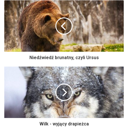
Niedźwiedź brunatny, czyli Ursus
Wilk - wyjący drapieżca