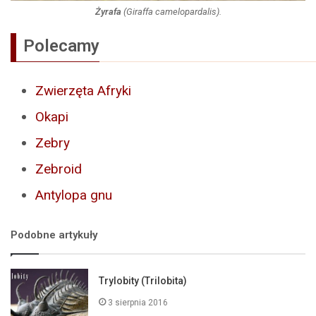
Żyrafa
(
Giraffa camelopardalis
).
Polecamy
Zwierzęta Afryki
Okapi
Zebry
Zebroid
Antylopa gnu
Podobne artykuły
Trylobity (Trilobita)
3 sierpnia 2016