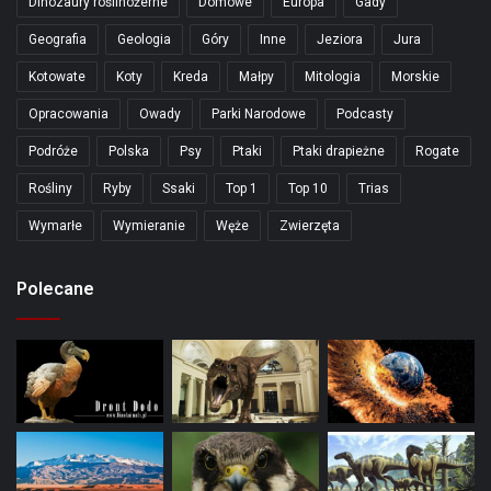
Dinozaury roślinożerne
Domowe
Europa
Gady
Geografia
Geologia
Góry
Inne
Jeziora
Jura
Kotowate
Koty
Kreda
Małpy
Mitologia
Morskie
Opracowania
Owady
Parki Narodowe
Podcasty
Podróże
Polska
Psy
Ptaki
Ptaki drapieżne
Rogate
Rośliny
Ryby
Ssaki
Top 1
Top 10
Trias
Wymarłe
Wymieranie
Węże
Zwierzęta
Polecane