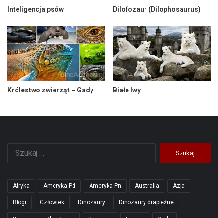
Inteligencja psów
Dilofozaur (Dilophosaurus)
Królestwo zwierząt – Gady
Białe lwy
Szukaj:
Afryka
Ameryka Pd
Ameryka Pn
Australia
Azja
Blogi
Człowiek
Dinozaury
Dinozaury drapieżne