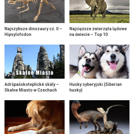
Najszybsze dinozaury cz. II –
Najcięższe zwierzęta lądowe
Hipsylofodon
na świecie – Top 10
Adršpašskoteplické skály –
Husky syberyjski (Siberian
Skalne Miasto w Czechach
husky)