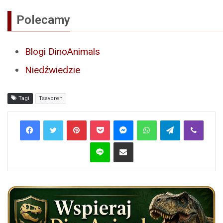
Polecamy
Blogi DinoAnimals
Niedźwiedzie
Tagi
Tsavoren
Pinterest
Pocket
Messenger
WhatsApp
Telegram
Viber
Line
Share via Email