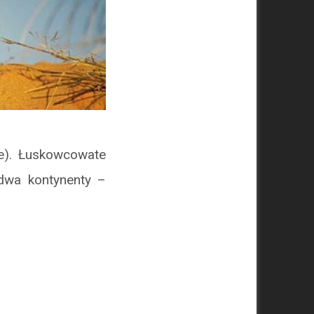
e). Łuskowcowate
dwa kontynenty –