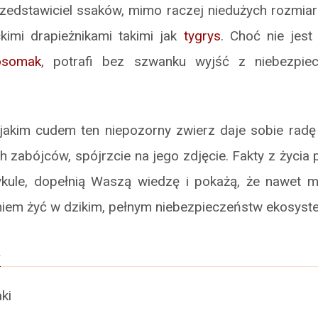
zedstawiciel ssaków, mimo raczej niedużych rozmiaró
ckimi drapieżnikami takimi jak
tygrys
. Choć nie jest
osomak
, potrafi bez szwanku wyjść z niebezpie
e, jakim cudem ten niepozorny zwierz daje sobie ra
ch zabójców, spójrzcie na jego zdjęcie. Fakty z życia 
kule, dopełnią Waszą wiedzę i pokażą, że nawet m
em żyć w dzikim, pełnym niebezpieczeństw ekosyste
a
ki