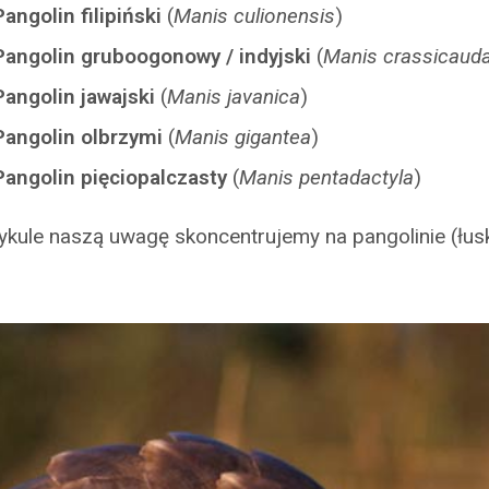
angolin filipiński
(
Manis culionensis
)
Pangolin gruboogonowy / indyjski
(
Manis crassicaud
angolin jawajski
(
Manis javanica
)
Pangolin olbrzymi
(
Manis gigantea
)
Pangolin pięciopalczasty
(
Manis pentadactyla
)
ykule naszą uwagę skoncentrujemy na pangolinie (łu