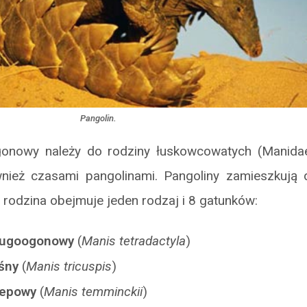
Pangolin.
gonowy należy do rodziny łuskowcowatych (Manida
nież czasami pangolinami. Pangoliny zamieszkują 
a rodzina obejmuje jeden rodzaj i 8 gatunków:
ługoogonowy
(
Manis tetradactyla
)
śny
(
Manis tricuspis
)
tepowy
(
Manis temminckii
)