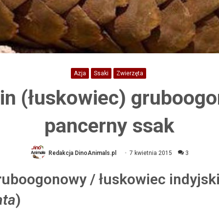
Azja
Ssaki
Zwierzęta
in (łuskowiec) gruboog
pancerny ssak
Redakcja DinoAnimals.pl
7 kwietnia 2015
3
ruboogonowy / łuskowiec indyjski
ata
)