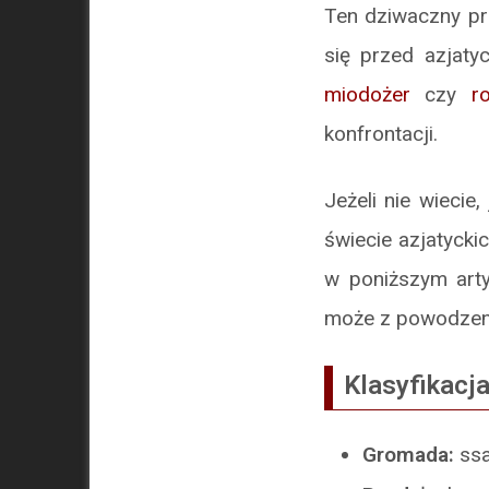
Ten dziwaczny pr
się przed azjaty
miodożer
czy
r
konfrontacji.
Jeżeli nie wieci
świecie azjatycki
w poniższym arty
może z powodzeni
Klasyfikacj
Gromada:
ssa