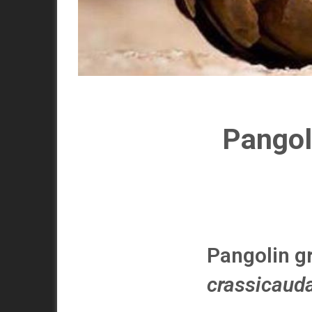
Pangol
Pangolin g
crassicaud