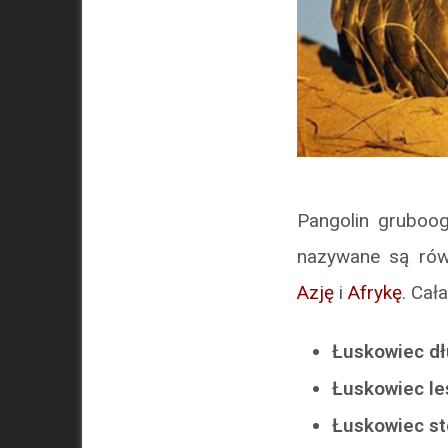
Pangolin gruboo
nazywane są rów
Azję
i
Afrykę
. Cał
Łuskowiec d
Łuskowiec le
Łuskowiec s