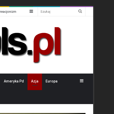
Sidebar
Szukaj
Kreacjonizm
Sidebar
Ameryka Pd
Azja
Europa