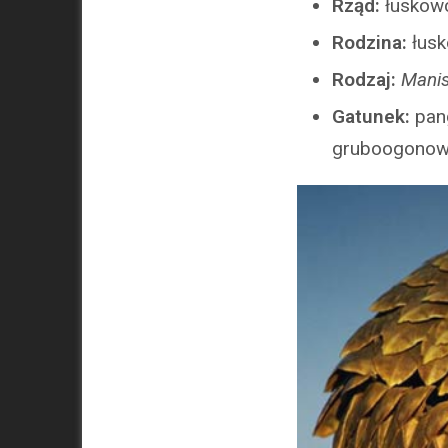
Rząd:
łuskow
Rodzina:
łus
Rodzaj:
Mani
Gatunek:
pan
gruboogonowy