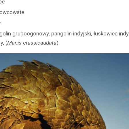
ce
kowcowate
s
golin gruboogonowy, pangolin indyjski, łuskowiec indy
, (
Manis crassicaudata
)