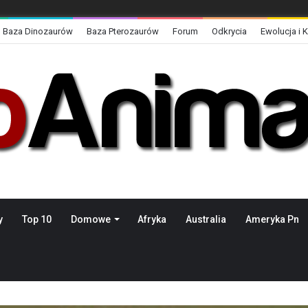
Baza Dinozaurów
Baza Pterozaurów
Forum
Odkrycia
Ewolucja i 
y
Top 10
Domowe
Afryka
Australia
Ameryka Pn