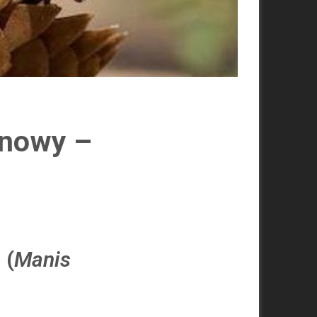
onowy –
 (
Manis