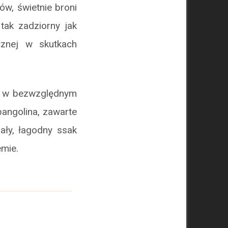
w, świetnie broni
 tak zadziorny jak
cznej w skutkach
dę w bezwzględnym
pangolina, zawarte
ały, łagodny ssak
mie.