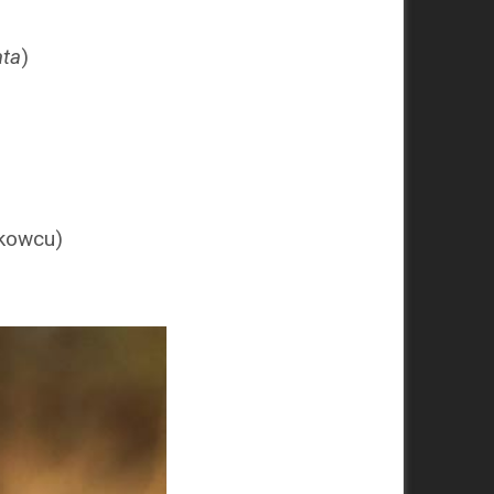
ata
)
skowcu)