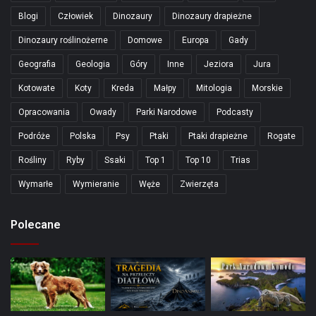
Blogi
Człowiek
Dinozaury
Dinozaury drapieżne
Dinozaury roślinożerne
Domowe
Europa
Gady
Geografia
Geologia
Góry
Inne
Jeziora
Jura
Kotowate
Koty
Kreda
Małpy
Mitologia
Morskie
Opracowania
Owady
Parki Narodowe
Podcasty
Podróże
Polska
Psy
Ptaki
Ptaki drapieżne
Rogate
Rośliny
Ryby
Ssaki
Top 1
Top 10
Trias
Wymarłe
Wymieranie
Węże
Zwierzęta
Polecane