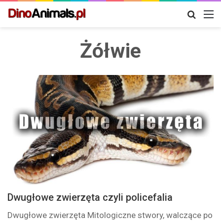
Szukaj
M
Żółwie
Dwugłowe zwierzęta czyli policefalia
Dwugłowe zwierzęta Mitologiczne stwory, walczące po