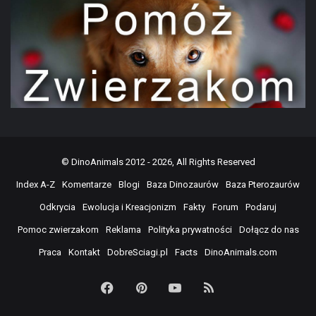
©
DinoAnimals
2012 - 2026, All Rights Reserved
Index A-Z
Komentarze
Blogi
Baza Dinozaurów
Baza Pterozaurów
Odkrycia
Ewolucja i Kreacjonizm
Fakty
Forum
Podaruj
Pomoc zwierzakom
Reklama
Polityka prywatności
Dołącz do nas
Praca
Kontakt
DobreSciagi.pl
Facts
DinoAnimals.com
Facebook
Pinterest
YouTube
RSS