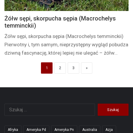
Żółw sępi, skorpucha sępia (Macrochelys
temminckii)
Żółw sępi, skorpucha sępia (Macrochelys temminckii)
Pierwotny i, tym samym, nieprzystępny wygląd pobudza
dziwną fascynację, której lepiej nie ulegać – żółw…
1
2
3
»
Szukaj:
Afryka
Ameryka Pd
Ameryka Pn
Australia
Azja