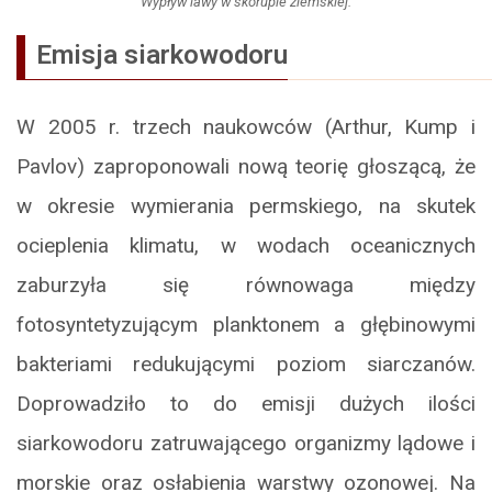
Wypływ lawy w skorupie ziemskiej.
Emisja siarkowodoru
W 2005 r. trzech naukowców (Arthur, Kump i
Pavlov) zaproponowali nową teorię głoszącą, że
w okresie wymierania permskiego, na skutek
ocieplenia klimatu, w wodach oceanicznych
zaburzyła się równowaga między
fotosyntetyzującym planktonem a głębinowymi
bakteriami redukującymi poziom siarczanów.
Doprowadziło to do emisji dużych ilości
siarkowodoru zatruwającego organizmy lądowe i
morskie oraz osłabienia warstwy ozonowej. Na