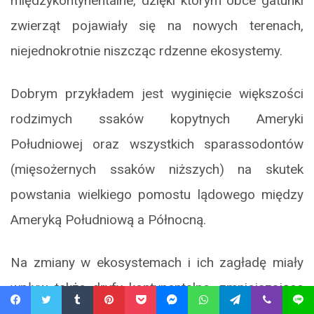
międzykontynentalne, dzięki którym obce gatunki
zwierząt pojawiały się na nowych terenach,
niejednokrotnie niszcząc rdzenne ekosystemy.
Dobrym przykładem jest wyginięcie większości
rodzimych ssaków kopytnych Ameryki
Południowej oraz wszystkich sparassodontów
(mięsożernych ssaków niższych) na skutek
powstania wielkiego pomostu lądowego między
Ameryką Południową a Północną.
Na zmiany w ekosystemach i ich zagładę miały
wpływ także dryfy kontynentalne, zmniejszające
ilość szelfów. Niektórzy uważają, że jedną z
Facebook
Twitter
Tumblr
Pinterest
Pocket
Messenger
WhatsApp
Telegram
Viber
Line