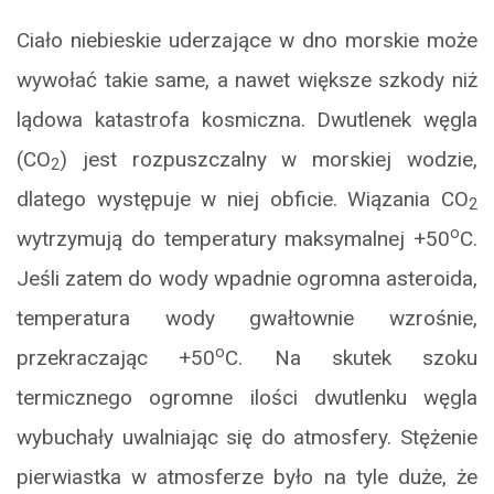
Ciało niebieskie uderzające w dno morskie może
wywołać takie same, a nawet większe szkody niż
lądowa katastrofa kosmiczna. Dwutlenek węgla
(CO
) jest rozpuszczalny w morskiej wodzie,
2
dlatego występuje w niej obficie. Wiązania CO
2
o
wytrzymują do temperatury maksymalnej +50
C.
Jeśli zatem do wody wpadnie ogromna asteroida,
temperatura wody gwałtownie wzrośnie,
o
przekraczając +50
C. Na skutek szoku
termicznego ogromne ilości dwutlenku węgla
wybuchały uwalniając się do atmosfery. Stężenie
pierwiastka w atmosferze było na tyle duże, że