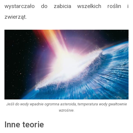
wystarczało do zabicia wszelkich roślin i
zwierząt.
Jeśli do wody wpadnie ogromna asteroida, temperatura wody gwałtownie
wzrośnie.
Inne teorie