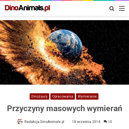
Szukaj
M
Dinozaury
Opracowania
Wymieranie
Przyczyny masowych wymierań
Redakcja DinoAnimals.pl
18 września 2014
10