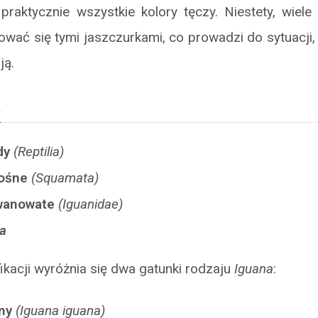
raktycznie wszystkie kolory tęczy. Niestety, wiele
wać się tymi jaszczurkami, co prowadzi do sytuacji
ją.
a
dy
(Reptilia)
nośne
(Squamata)
gwanowate
(Iguanidae)
a
fikacji wyróżnia się dwa gatunki rodzaju
Iguana
:
ny
(Iguana iguana)