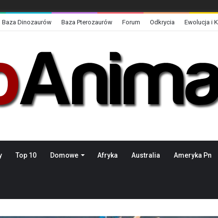
Baza Dinozaurów
Baza Pterozaurów
Forum
Odkrycia
Ewolucja i 
y
Top 10
Domowe
Afryka
Australia
Ameryka Pn