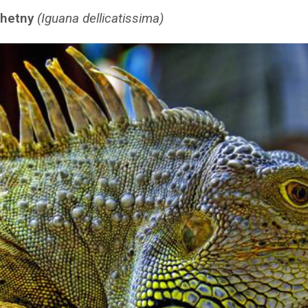
chetny
(Iguana dellicatissima)