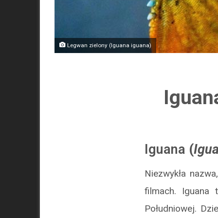
Legwan zielony (Iguana iguana)
Iguana
Iguana
(
Igu
Niezwykła nazwa,
filmach. Iguana
Południowej. Dzie