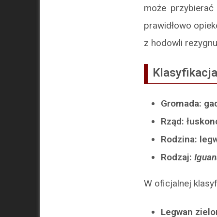
może przybierać p
prawidłowo opieko
z hodowli rezygnu
Klasyfikacj
Gromada: ga
Rząd: łusko
Rodzina: le
Rodzaj:
Iguan
W oficjalnej klasy
Legwan zielo