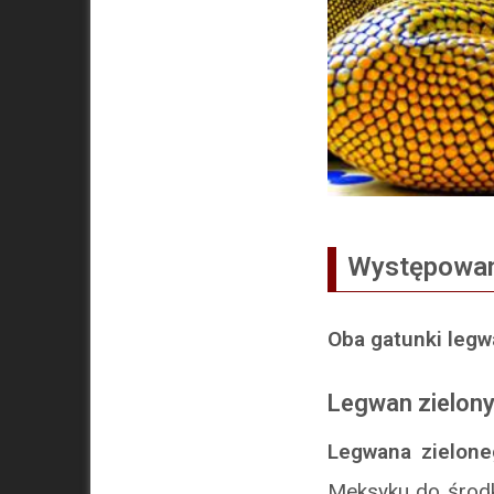
Występowa
Oba gatunki leg
Legwan zielon
Legwana zielone
Meksyku do środko