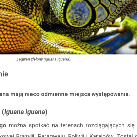
Legwan zielony
(
Iguana iguana
).
nie
wana mają nieco odmienne miejsca występowania.
y
(
Iguana iguana
)
go
można spotkać na terenach rozciągających się
wej Brazylii, Paragwaju, Boliwii i Karaibów. Został 