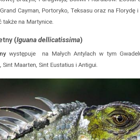
rand Cayman, Portoryko, Teksasu oraz na Florydę i
 także na Martynice.
etny
(
Iguana dellicatissima
)
ny
występuje na Małych Antylach w tym Gwadelup
, Sint Maarten, Sint Eustatius i Antigui.