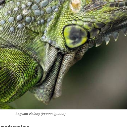
Legwan zielony
(
Iguana iguana
)