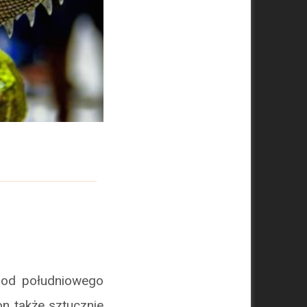
 od południowego
on także sztucznie