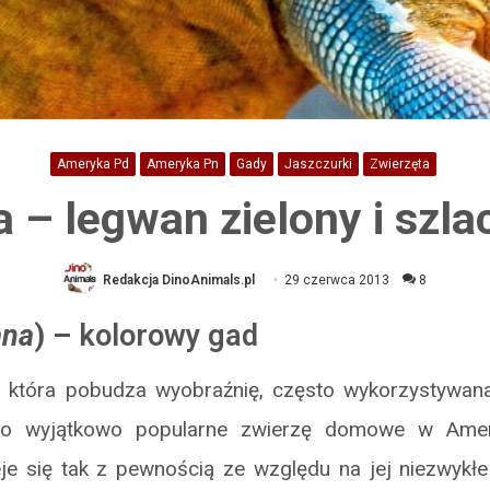
Ameryka Pd
Ameryka Pn
Gady
Jaszczurki
Zwierzęta
 – legwan zielony i szla
Redakcja DinoAnimals.pl
29 czerwca 2013
8
ana
) –
kolorowy gad
 która pobudza wyobraźnię, często wykorzystywan
 to wyjątkowo popularne zwierzę domowe w Ame
je się tak z pewnością ze względu na jej niezwykłe