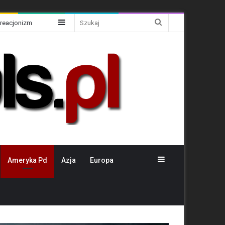
Sidebar
Szukaj
Kreacjonizm
Sidebar
Ameryka Pd
Azja
Europa