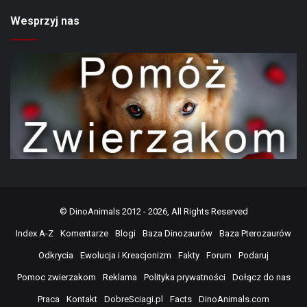
Wesprzyj nas
©
DinoAnimals
2012 - 2026, All Rights Reserved
Index A-Z
Komentarze
Blogi
Baza Dinozaurów
Baza Pterozaurów
Odkrycia
Ewolucja i Kreacjonizm
Fakty
Forum
Podaruj
Pomoc zwierzakom
Reklama
Polityka prywatności
Dołącz do nas
Praca
Kontakt
DobreSciagi.pl
Facts
DinoAnimals.com