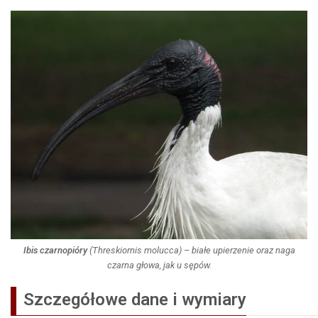
Ibis czarnopióry
(
Threskiornis molucca
) – białe upierzenie oraz naga
czarna głowa, jak u sępów.
Szczegółowe dane i wymiary