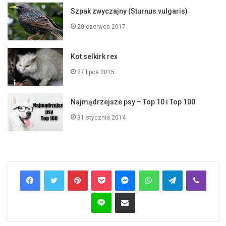
Szpak zwyczajny (Sturnus vulgaris)
20 czerwca 2017
Kot selkirk rex
27 lipca 2015
Najmądrzejsze psy – Top 10 i Top 100
31 stycznia 2014
Pinterest
Pocket
Messenger
WhatsApp
Telegram
Viber
Line
Share via Email