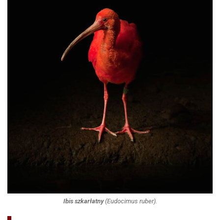
Ibis szkarłatny
(
Eudocimus ruber
).