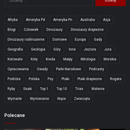
Afryka
Ameryka Pd
Ameryka Pn
Australia
Azja
Blogi
Człowiek
Dinozaury
Dinozaury drapieżne
Dinozaury roślinożerne
Domowe
Europa
Gady
Geografia
Geologia
Góry
Inne
Jeziora
Jura
Kotowate
Koty
Kreda
Małpy
Mitologia
Morskie
Opracowania
Owady
Parki Narodowe
Podcasty
Podróże
Polska
Psy
Ptaki
Ptaki drapieżne
Rogate
Ryby
Ssaki
Top 1
Top 10
Trias
Walenie
Wymarłe
Wymieranie
Węże
Zwierzęta
Polecane