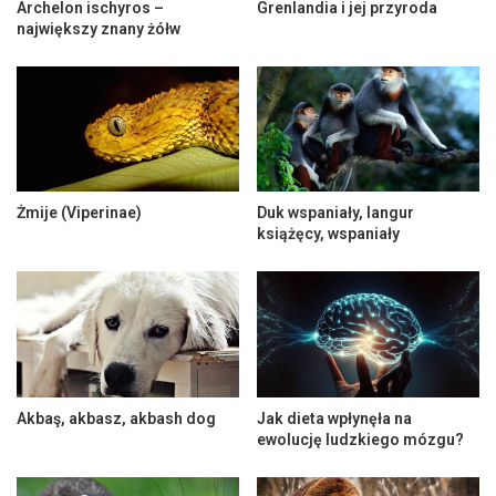
Archelon ischyros –
Grenlandia i jej przyroda
największy znany żółw
Żmije (Viperinae)
Duk wspaniały, langur
książęcy, wspaniały
Akbaş, akbasz, akbash dog
Jak dieta wpłynęła na
ewolucję ludzkiego mózgu?