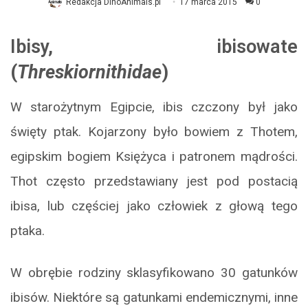
Redakcja DinoAnimals.pl
17 marca 2015
0
Ibisy, ibisowate
(
Threskiornithidae
)
W starożytnym Egipcie, ibis czczony był jako
święty ptak. Kojarzony było bowiem z Thotem,
egipskim bogiem Księżyca i patronem mądrości.
Thot często przedstawiany jest pod postacią
ibisa, lub częściej jako człowiek z głową tego
ptaka.
W obrębie rodziny sklasyfikowano 30 gatunków
ibisów. Niektóre są gatunkami endemicznymi, inne