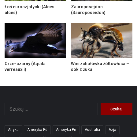
Łoś euroazjatycki (Alces
Zauroposejdon
alces)
(Sauroposeidon)
Orzeł czarny (Aquila
Wierzchołówka żółtowłosa –
verreauxii)
sok z żuka
Szukaj:
Afryka
Ameryka Pd
Ameryka Pn
Australia
Azja