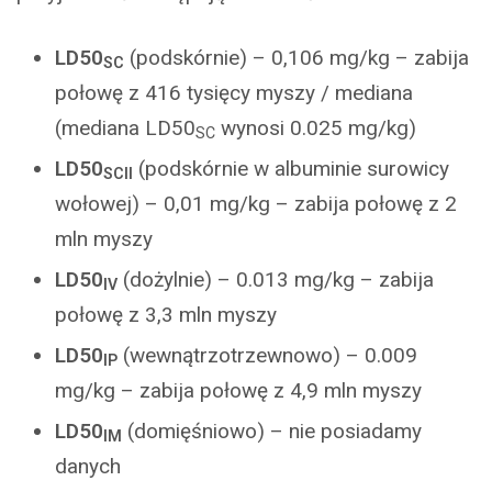
LD50
(podskórnie) – 0,106 mg/kg – zabija
SC
połowę z 416 tysięcy myszy / mediana
(mediana LD50
wynosi 0.025 mg/kg)
SC
LD50
(podskórnie w albuminie surowicy
SCII
wołowej) – 0,01 mg/kg – zabija połowę z 2
mln myszy
LD50
(dożylnie) – 0.013 mg/kg – zabija
IV
połowę z 3,3 mln myszy
LD50
(wewnątrzotrzewnowo) – 0.009
IP
mg/kg – zabija połowę z 4,9 mln myszy
LD50
(domięśniowo) – nie posiadamy
IM
danych