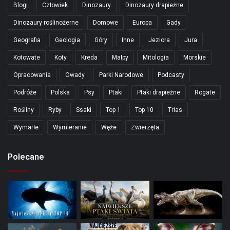
Blogi
Człowiek
Dinozaury
Dinozaury drapieżne
Dinozaury roślinożerne
Domowe
Europa
Gady
Geografia
Geologia
Góry
Inne
Jeziora
Jura
Kotowate
Koty
Kreda
Małpy
Mitologia
Morskie
Opracowania
Owady
Parki Narodowe
Podcasty
Podróże
Polska
Psy
Ptaki
Ptaki drapieżne
Rogate
Rośliny
Ryby
Ssaki
Top 1
Top 10
Trias
Wymarłe
Wymieranie
Węże
Zwierzęta
Polecane