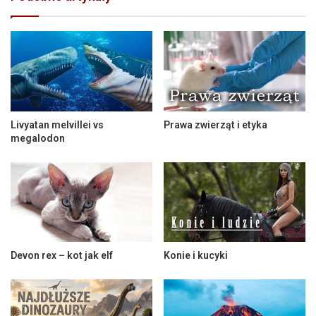
Livyatan melvillei vs
Prawa zwierząt i etyka
megalodon
Devon rex – kot jak elf
Konie i kucyki