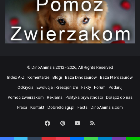
©
DinoAnimals
2012 - 2026, All Rights Reserved
Index A-Z
Komentarze
Blogi
Baza Dinozaurów
Baza Pterozaurów
Odkrycia
Ewolucja i Kreacjonizm
Fakty
Forum
Podaruj
Pomoc zwierzakom
Reklama
Polityka prywatności
Dołącz do nas
Praca
Kontakt
DobreSciagi.pl
Facts
DinoAnimals.com
Facebook
Pinterest
YouTube
RSS