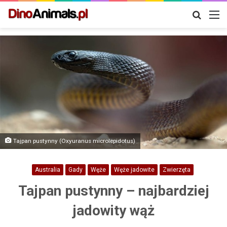
Szukaj
M
Tajpan pustynny (Oxyuranus microlepidotus)
Australia
Gady
Węże
Węże jadowite
Zwierzęta
Tajpan pustynny – najbardziej
jadowity wąż