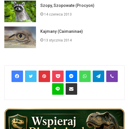
Szopy, Szopowate (Procyon)
14 czerwca 2013
Kajmany (Caimaninae)
13 stycznia 2014
Pinterest
Pocket
Messenger
WhatsApp
Telegram
Viber
Line
Share via Email