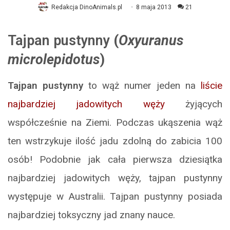
Redakcja DinoAnimals.pl
8 maja 2013
21
Tajpan pustynny
(
Oxyuranus
microlepidotus
)
Tajpan pustynny
to wąż numer jeden na
liście
najbardziej jadowitych węży
żyjących
współcześnie na Ziemi. Podczas ukąszenia wąż
ten wstrzykuje ilość jadu zdolną do zabicia 100
osób! Podobnie jak cała pierwsza dziesiątka
najbardziej jadowitych węży, tajpan pustynny
występuje w Australii. Tajpan pustynny posiada
najbardziej toksyczny jad znany nauce.