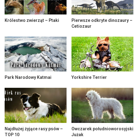
Królestwo zwierząt – Ptaki
Pierwsze odkryte dinozaury –
Cetiozaur
Park Narodowy Katmai
Yorkshire Terrier
Najdłużej żyjące rasy psów –
Owczarek południoworosyjski
TOP 10
Jużak