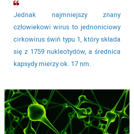
Jednak najmniejszy znany
człowiekowi wirus to jednoniciowy
cirkowirus świń typu 1, który składa
się z 1759 nukleotydów, a średnica
kapsydy mierzy ok. 17 nm.