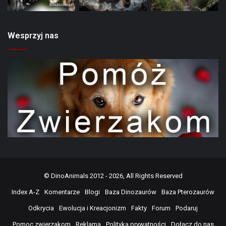
Wesprzyj nas
©
DinoAnimals
2012 - 2026, All Rights Reserved
Index A-Z
Komentarze
Blogi
Baza Dinozaurów
Baza Pterozaurów
Odkrycia
Ewolucja i Kreacjonizm
Fakty
Forum
Podaruj
Pomoc zwierzakom
Reklama
Polityka prywatności
Dołącz do nas