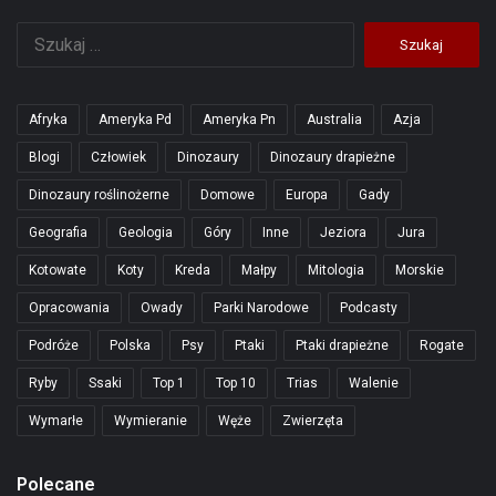
Szukaj:
Afryka
Ameryka Pd
Ameryka Pn
Australia
Azja
Blogi
Człowiek
Dinozaury
Dinozaury drapieżne
Dinozaury roślinożerne
Domowe
Europa
Gady
Geografia
Geologia
Góry
Inne
Jeziora
Jura
Kotowate
Koty
Kreda
Małpy
Mitologia
Morskie
Opracowania
Owady
Parki Narodowe
Podcasty
Podróże
Polska
Psy
Ptaki
Ptaki drapieżne
Rogate
Ryby
Ssaki
Top 1
Top 10
Trias
Walenie
Wymarłe
Wymieranie
Węże
Zwierzęta
Polecane