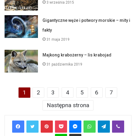
3 września 2015
Gigantyczne węże i potwory morskie – mity i
fakty
31 maja 2019
Majkong krabożerny – lis krabojad
31 października 2019
1
2
3
4
5
6
7
Następna strona
Pinterest
Pocket
Messenger
WhatsApp
Telegram
Viber
Line
Share via Email