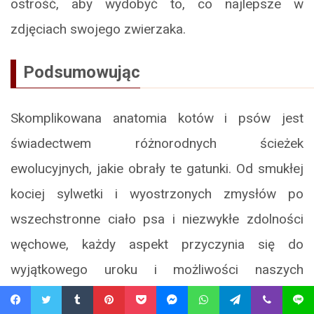
ostrość, aby wydobyć to, co najlepsze w
zdjęciach swojego zwierzaka.
Podsumowując
Skomplikowana anatomia kotów i psów jest
świadectwem różnorodnych ścieżek
ewolucyjnych, jakie obrały te gatunki. Od smukłej
kociej sylwetki i wyostrzonych zmysłów po
wszechstronne ciało psa i niezwykłe zdolności
węchowe, każdy aspekt przyczynia się do
wyjątkowego uroku i możliwości naszych
ukochanych zwierząt. Zrozumienie ich anatomii
Facebook
Twitter
Tumblr
Pinterest
Pocket
Messenger
WhatsApp
Telegram
Viber
Line