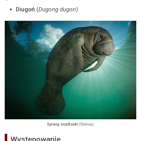
Diugoń
(
Dugong dugon
)
Syreny, nozdrzaki
(
Sirenia
).
Występowanie