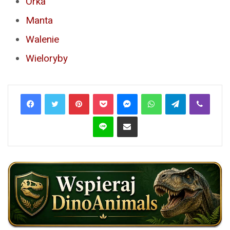
Orka
Manta
Walenie
Wieloryby
Pinterest
Pocket
Messenger
WhatsApp
Telegram
Viber
Line
Share via Email