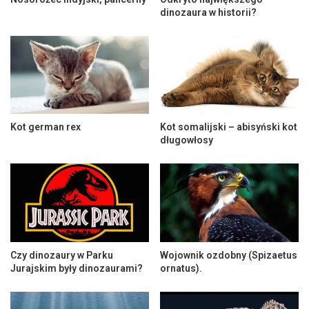
dinozaura w historii?
Kot german rex
Kot somalijski – abisyński kot
długowłosy
Czy dinozaury w Parku
Wojownik ozdobny (Spizaetus
Jurajskim były dinozaurami?
ornatus).