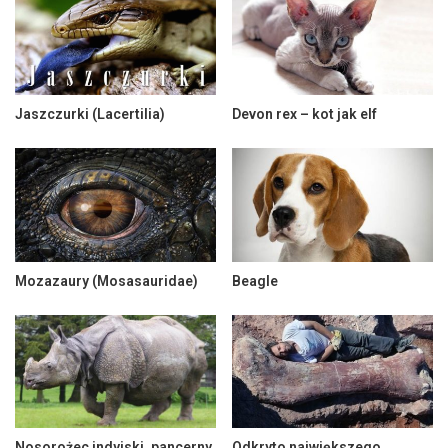
Jaszczurki (Lacertilia)
Devon rex – kot jak elf
Mozazaury (Mosasauridae)
Beagle
Nosorożec indyjski, pancerny
Odkryto największego