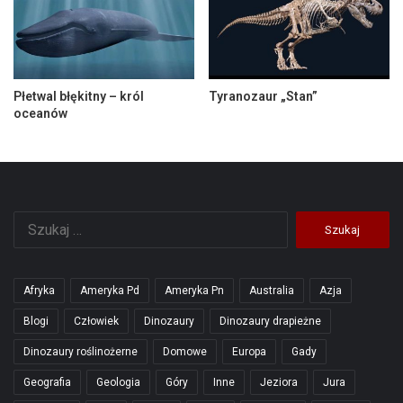
Płetwal błękitny – król
Tyranozaur „Stan”
oceanów
Szukaj:
Afryka
Ameryka Pd
Ameryka Pn
Australia
Azja
Blogi
Człowiek
Dinozaury
Dinozaury drapieżne
Dinozaury roślinożerne
Domowe
Europa
Gady
Geografia
Geologia
Góry
Inne
Jeziora
Jura