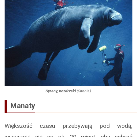
Syreny, nozdrzaki
(
Sirenia
).
Manaty
Większość czasu przebywają pod wodą,
wynurzają się co ok. 20 minut, aby nabrać