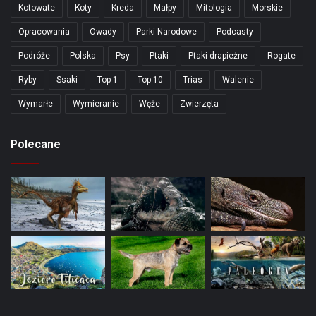
Kotowate
Koty
Kreda
Małpy
Mitologia
Morskie
Opracowania
Owady
Parki Narodowe
Podcasty
Podróże
Polska
Psy
Ptaki
Ptaki drapieżne
Rogate
Ryby
Ssaki
Top 1
Top 10
Trias
Walenie
Wymarłe
Wymieranie
Węże
Zwierzęta
Polecane