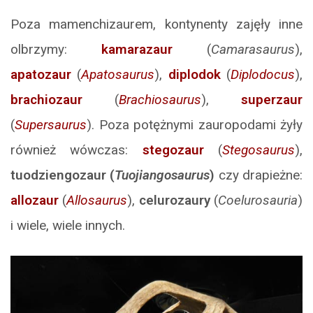
Poza mamenchizaurem, kontynenty zajęły inne
olbrzymy:
kamarazaur
(
Camarasaurus
),
apatozaur
(
Apatosaurus
),
diplodok
(
Diplodocus
),
brachiozaur
(
Brachiosaurus
),
superzaur
(
Supersaurus
). Poza potężnymi zauropodami żyły
również wówczas:
stegozaur
(
Stegosaurus
),
tuodziengozaur
(
Tuojiangosaurus
)
czy drapieżne:
allozaur
(
Allosaurus
),
celurozaury
(
Coelurosauria
)
i wiele, wiele innych.