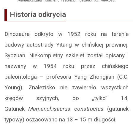
Mamenchizaur
(
Mamenchisaurus
) – gatunki i ich wielkość.
Historia odkrycia
Dinozaura odkryto w 1952 roku na terenie
budowy autostrady Yitang w chińskiej prowincji
Syczuan. Niekompletny szkielet został opisany i
nazwany w 1954 roku przez chińskiego
paleontologa – profesora Yang Zhongjian (C.C.
Young). Znalezisko nie zawierało wszystkich
kręgów szyjnych, bo „tylko” 14.
Gatunek
Mamenchisaurus constructus
(gatunek
typowy) oszacowano na 13 – 15 m długości.