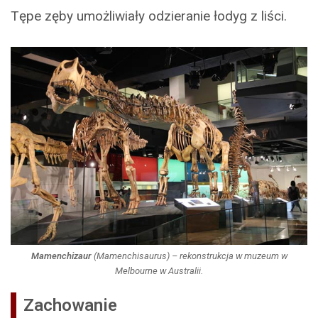
Tępe zęby umożliwiały odzieranie łodyg z liści.
Mamenchizaur
(
Mamenchisaurus
) – rekonstrukcja w muzeum w
Melbourne w Australii.
Zachowanie