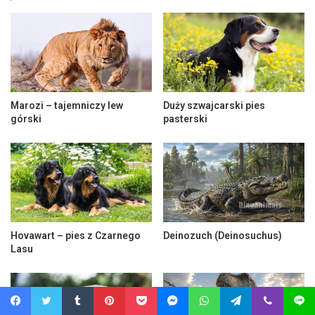
Marozi – tajemniczy lew
Duży szwajcarski pies
górski
pasterski
Hovawart – pies z Czarnego
Deinozuch (Deinosuchus)
Lasu
Facebook
Twitter
Tumblr
Pinterest
Pocket
Messenger
WhatsApp
Telegram
Viber
Line