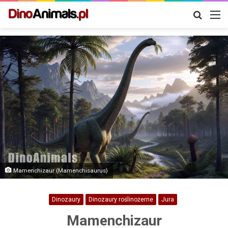
Szukaj
M
Mamenchizaur (Mamenchisaurus)
Dinozaury
Dinozaury roślinożerne
Jura
Mamenchizaur