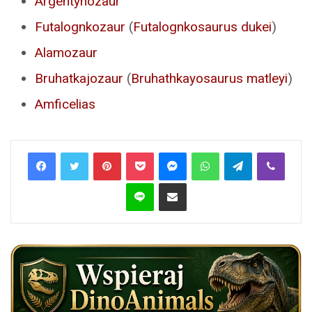
Argentynozaur
Futalognkozaur
(
Futalognkosaurus dukei
)
Alamozaur
Bruhatkajozaur
(
Bruhathkayosaurus matleyi
)
Amficelias
Pinterest
Pocket
Messenger
WhatsApp
Telegram
Viber
Line
Share via Email