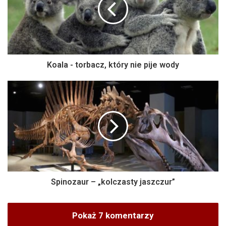
Koala - torbacz, który nie pije wody
Spinozaur – „kolczasty jaszczur”
Pokaż 7 komentarzy