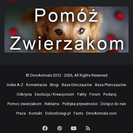
©
DinoAnimals
2012 - 2026, All Rights Reserved
Index A-Z
Komentarze
Blogi
Baza Dinozaurów
Baza Pterozaurów
Odkrycia
Ewolucja i Kreacjonizm
Fakty
Forum
Podaruj
Pomoc zwierzakom
Reklama
Polityka prywatności
Dołącz do nas
Praca
Kontakt
DobreSciagi.pl
Facts
DinoAnimals.com
Facebook
Pinterest
YouTube
RSS