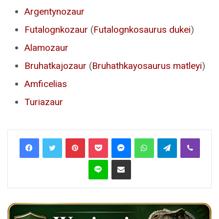
Argentynozaur
Futalognkozaur
(
Futalognkosaurus dukei
)
Alamozaur
Bruhatkajozaur
(
Bruhathkayosaurus matleyi
)
Amficelias
Turiazaur
Pinterest
Pocket
Messenger
WhatsApp
Telegram
Viber
Line
Share via Email