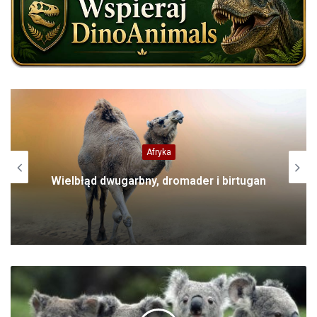
Domowe
Kot Ragamuffin – „obdartus” i
„włóczęga”