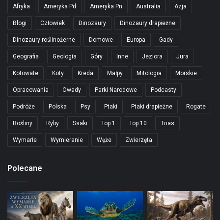
Afryka
Ameryka Pd
Ameryka Pn
Australia
Azja
Blogi
Człowiek
Dinozaury
Dinozaury drapieżne
Dinozaury roślinożerne
Domowe
Europa
Gady
Geografia
Geologia
Góry
Inne
Jeziora
Jura
Kotowate
Koty
Kreda
Małpy
Mitologia
Morskie
Opracowania
Owady
Parki Narodowe
Podcasty
Podróże
Polska
Psy
Ptaki
Ptaki drapieżne
Rogate
Rośliny
Ryby
Ssaki
Top 1
Top 10
Trias
Wymarłe
Wymieranie
Węże
Zwierzęta
Polecane