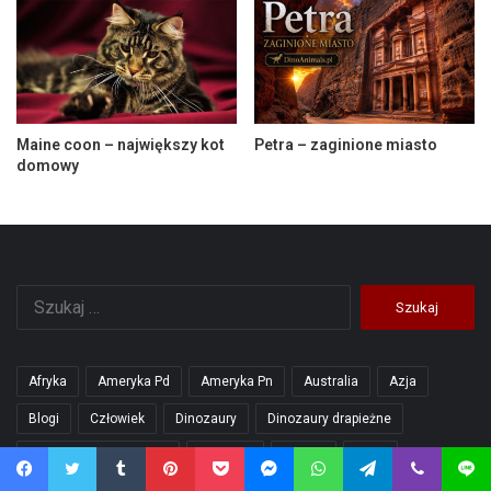
Maine coon – największy kot
Petra – zaginione miasto
domowy
Szukaj:
Afryka
Ameryka Pd
Ameryka Pn
Australia
Azja
Blogi
Człowiek
Dinozaury
Dinozaury drapieżne
Dinozaury roślinożerne
Domowe
Europa
Gady
Facebook
Twitter
Tumblr
Pinterest
Pocket
Messenger
WhatsApp
Telegram
Viber
Line