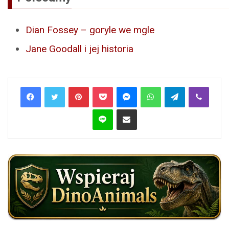
Dian Fossey – goryle we mgle
Jane Goodall i jej historia
Pinterest
Pocket
Messenger
WhatsApp
Telegram
Viber
Line
Share via Email