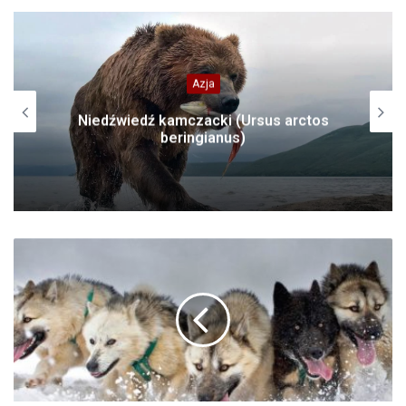
Azja
Niedźwiedź kamczacki (Ursus arctos
beringianus)