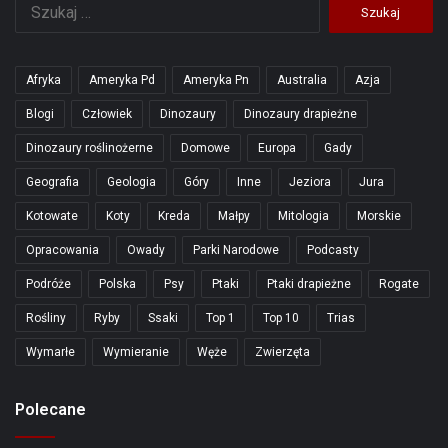
Szukaj:
Afryka
Ameryka Pd
Ameryka Pn
Australia
Azja
Blogi
Człowiek
Dinozaury
Dinozaury drapieżne
Dinozaury roślinożerne
Domowe
Europa
Gady
Geografia
Geologia
Góry
Inne
Jeziora
Jura
Kotowate
Koty
Kreda
Małpy
Mitologia
Morskie
Opracowania
Owady
Parki Narodowe
Podcasty
Podróże
Polska
Psy
Ptaki
Ptaki drapieżne
Rogate
Rośliny
Ryby
Ssaki
Top 1
Top 10
Trias
Wymarłe
Wymieranie
Węże
Zwierzęta
Polecane