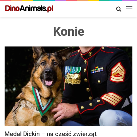
Szukaj
M
Konie
Medal Dickin – na cześć zwierząt