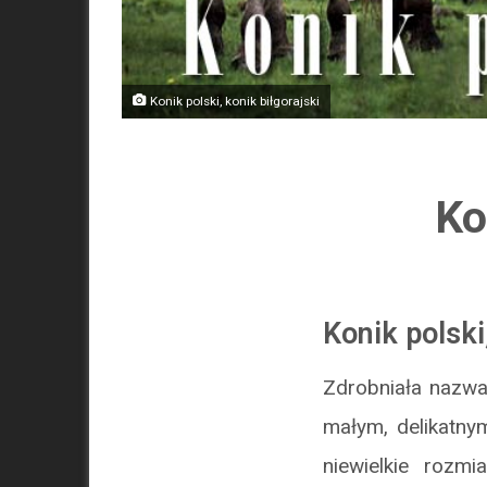
Konik polski, konik biłgorajski
Ko
Konik polski
Zdrobniała nazwa
małym, delikatny
niewielkie rozm