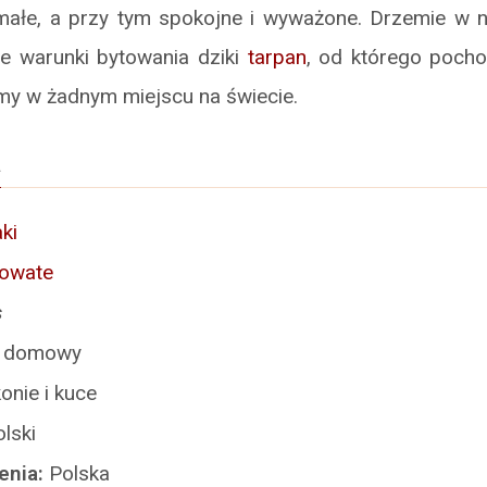
małe, a przy tym spokojne i wyważone. Drzemie w n
ie warunki bytowania dziki
tarpan
, od którego pocho
amy w żadnym miejscu na świecie.
a
ki
iowate
s
 domowy
onie i kuce
olski
enia:
Polska