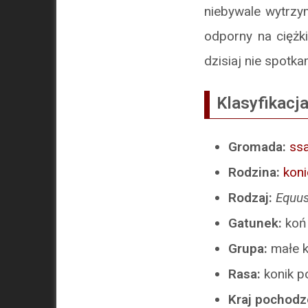
niebywale wytrzy
odporny na ciężk
dzisiaj nie spotk
Klasyfikacj
Gromada:
ssa
Rodzina:
kon
Rodzaj:
Equu
Gatunek:
koń
Grupa:
małe k
Rasa:
konik p
Kraj pochodz