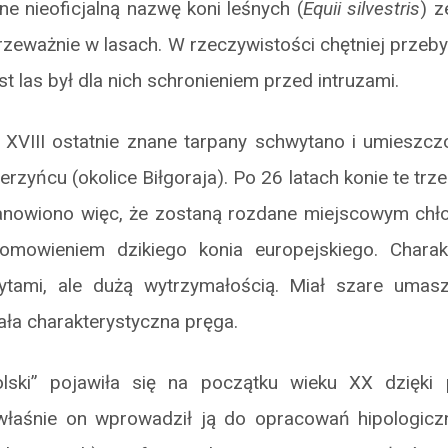
ne nieoficjalną nazwę koni leśnych (
Equii silvestris
) z
rzeważnie w lasach. W rzeczywistości chętniej przeb
t las był dla nich schronieniem przed intruzami.
 XVIII ostatnie znane tarpany schwytano i umieszc
rzyńcu (okolice Biłgoraja). Po 26 latach konie te trz
anowiono więc, że zostaną rozdane miejscowym chło
omowieniem dzikiego konia europejskiego. Charak
rytami, ale dużą wytrzymałością. Miał szare umas
ała charakterystyczna pręga.
lski” pojawiła się na początku wieku XX dzięki 
właśnie on wprowadził ją do opracowań hipologiczn