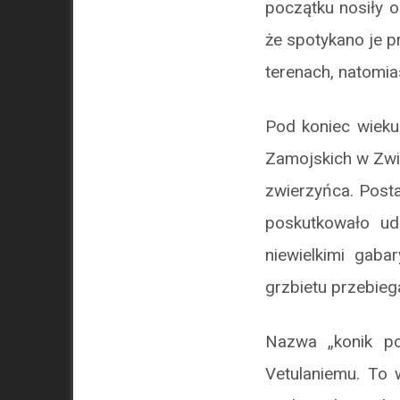
początku nosiły o
że spotykano je p
terenach, natomias
Pod koniec wieku
Zamojskich w Zwie
zwierzyńca. Post
poskutkowało ud
niewielkimi gaba
grzbietu przebieg
Nazwa „konik po
Vetulaniemu. To 