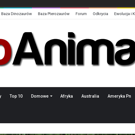
Baza Dinozaurów
Baza Pterozaurów
Forum
Odkrycia
Ewolucja i 
y
Top 10
Domowe
Afryka
Australia
Ameryka Pn