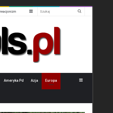
Sidebar
Szukaj
Kreacjonizm
Sidebar
Ameryka Pd
Azja
Europa