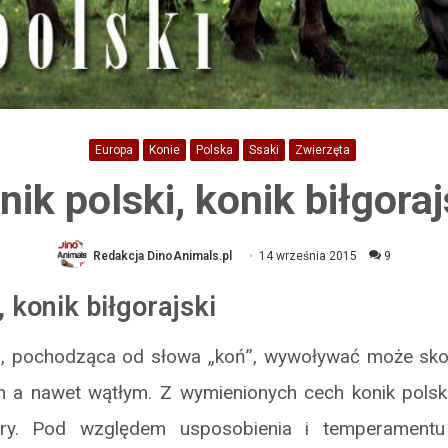
Europa
Konie
Polska
Ssaki
Zwierzęta
nik polski, konik biłgoraj
Redakcja DinoAnimals.pl
14 września 2015
9
, konik biłgorajski
, pochodząca od słowa „koń”, wywoływać może sko
m a nawet wątłym. Z wymienionych cech konik polsk
iary. Pod względem usposobienia i temperamentu