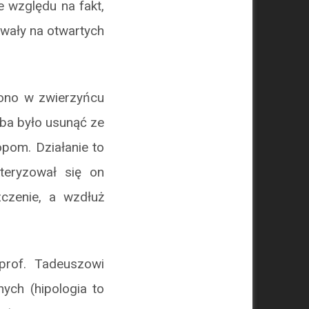
e względu na fakt,
ywały na otwartych
zono w zwierzyńcu
eba było usunąć ze
pom. Działanie to
teryzował się on
zczenie, a wzdłuż
prof. Tadeuszowi
ych (hipologia to