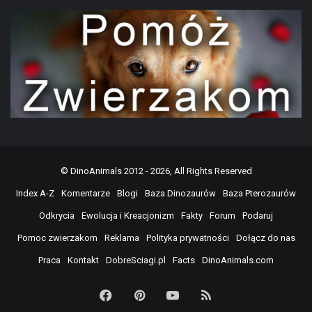
©
DinoAnimals
2012 - 2026, All Rights Reserved
Index A-Z
Komentarze
Blogi
Baza Dinozaurów
Baza Pterozaurów
Odkrycia
Ewolucja i Kreacjonizm
Fakty
Forum
Podaruj
Pomoc zwierzakom
Reklama
Polityka prywatności
Dołącz do nas
Praca
Kontakt
DobreSciagi.pl
Facts
DinoAnimals.com
Facebook
Pinterest
YouTube
RSS