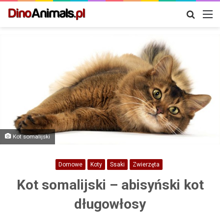
Szukaj
M
Kot somalijski
Domowe
Koty
Ssaki
Zwierzęta
Kot somalijski – abisyński kot
długowłosy