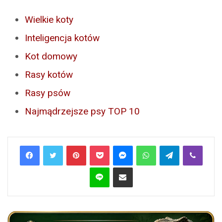
Wielkie koty
Inteligencja kotów
Kot domowy
Rasy kotów
Rasy psów
Najmądrzejsze psy TOP 10
Pinterest
Pocket
Messenger
WhatsApp
Telegram
Viber
Line
Share via Email