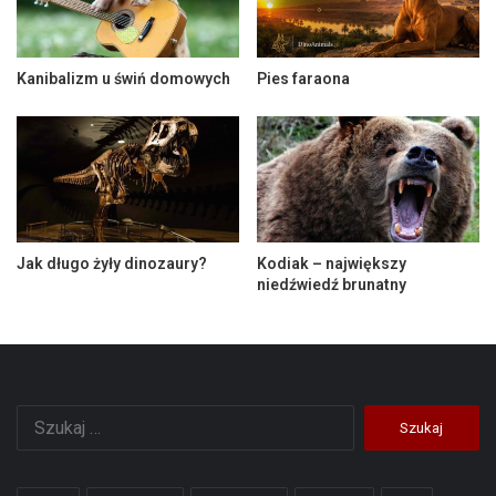
Kanibalizm u świń domowych
Pies faraona
Jak długo żyły dinozaury?
Kodiak – największy
niedźwiedź brunatny
Szukaj: