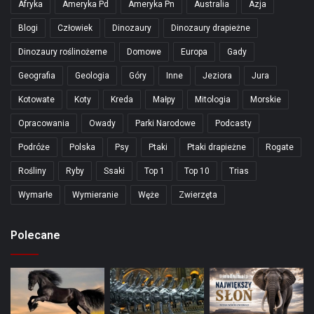
Afryka
Ameryka Pd
Ameryka Pn
Australia
Azja
Blogi
Człowiek
Dinozaury
Dinozaury drapieżne
Dinozaury roślinożerne
Domowe
Europa
Gady
Geografia
Geologia
Góry
Inne
Jeziora
Jura
Kotowate
Koty
Kreda
Małpy
Mitologia
Morskie
Opracowania
Owady
Parki Narodowe
Podcasty
Podróże
Polska
Psy
Ptaki
Ptaki drapieżne
Rogate
Rośliny
Ryby
Ssaki
Top 1
Top 10
Trias
Wymarłe
Wymieranie
Węże
Zwierzęta
Polecane