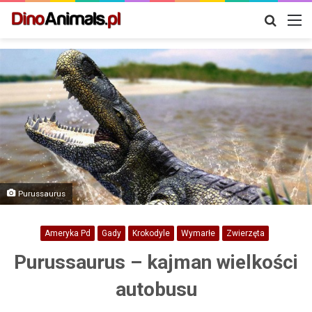
Szukaj
M
Purussaurus
Ameryka Pd
Gady
Krokodyle
Wymarłe
Zwierzęta
Purussaurus – kajman wielkości
autobusu