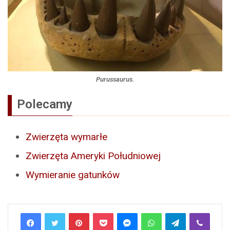
Purussaurus.
Polecamy
Zwierzęta wymarłe
Zwierzęta Ameryki Południowej
Wymieranie gatunków
Pinterest
Pocket
Messenger
WhatsApp
Telegram
Viber