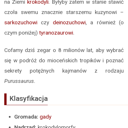
na Ziemi
krokodyli
. Byłyby zatem w stanie stawić
czoła swemu znacznie starszemu kuzynowi –
sarkozuchowi
czy
deinozuchowi
, a również (o
czym poniżej)
tyranozaurowi
.
Cofamy dziś zegar o 8 milionów lat, aby wybrać
się w podróż do mioceńskich tropików i poznać
sekrety potężnych kajmanów z rodzaju
Purussaurus
.
Klasyfikacja
Gromada:
gady
Nadrząd:
krokodylomorfy