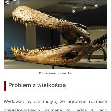
Purussaurus
– czaszka.
Problem z wielkością
Wydawać by się mogło, że ogromne rozmiary
prehistorycznego kajmana to jedna z jego