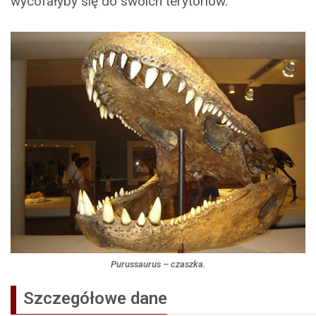
wycofałyby się do swoich terytoriów.
Purussaurus
– czaszka.
Szczegółowe dane