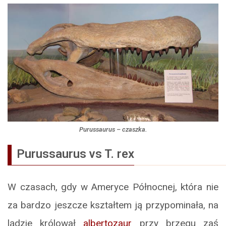
Purussaurus
– czaszka.
Purussaurus vs T. rex
W czasach, gdy w Ameryce Północnej, która nie
za bardzo jeszcze kształtem ją przypominała, na
lądzie królował
albertozaur
przy brzegu zaś