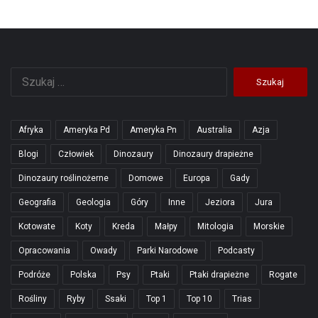
Szukaj:
Afryka
Ameryka Pd
Ameryka Pn
Australia
Azja
Blogi
Człowiek
Dinozaury
Dinozaury drapieżne
Dinozaury roślinożerne
Domowe
Europa
Gady
Geografia
Geologia
Góry
Inne
Jeziora
Jura
Kotowate
Koty
Kreda
Małpy
Mitologia
Morskie
Opracowania
Owady
Parki Narodowe
Podcasty
Podróże
Polska
Psy
Ptaki
Ptaki drapieżne
Rogate
Rośliny
Ryby
Ssaki
Top 1
Top 10
Trias