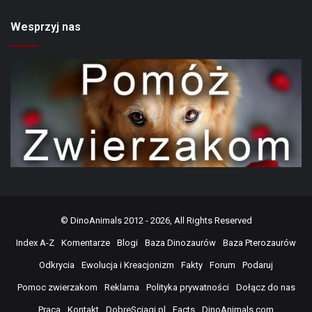
Wesprzyj nas
©
DinoAnimals
2012 - 2026, All Rights Reserved
Index A-Z
Komentarze
Blogi
Baza Dinozaurów
Baza Pterozaurów
Odkrycia
Ewolucja i Kreacjonizm
Fakty
Forum
Podaruj
Pomoc zwierzakom
Reklama
Polityka prywatności
Dołącz do nas
Praca
Kontakt
DobreSciagi.pl
Facts
DinoAnimals.com