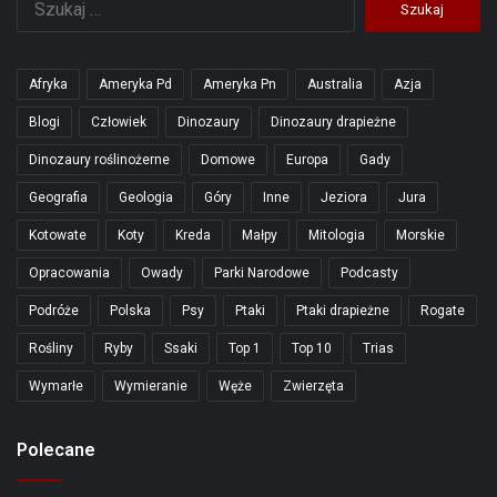
Afryka
Ameryka Pd
Ameryka Pn
Australia
Azja
Blogi
Człowiek
Dinozaury
Dinozaury drapieżne
Dinozaury roślinożerne
Domowe
Europa
Gady
Geografia
Geologia
Góry
Inne
Jeziora
Jura
Kotowate
Koty
Kreda
Małpy
Mitologia
Morskie
Opracowania
Owady
Parki Narodowe
Podcasty
Podróże
Polska
Psy
Ptaki
Ptaki drapieżne
Rogate
Rośliny
Ryby
Ssaki
Top 1
Top 10
Trias
Wymarłe
Wymieranie
Węże
Zwierzęta
Polecane