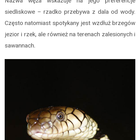
Nazwa węża wskazuje na jego preferencje
siedliskowe – rzadko przebywa z dala od wody.
Często natomiast spotykany jest wzdłuż brzegów
jezior i rzek, ale również na terenach zalesionych i
sawannach.