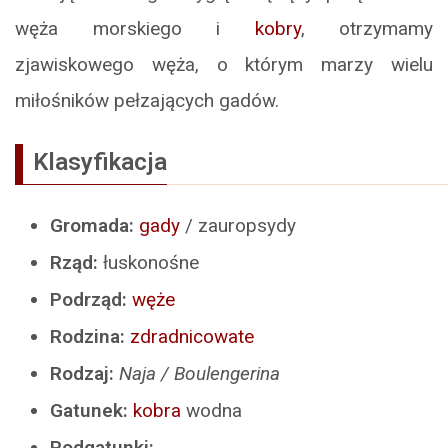
węża morskiego i
kobry
, otrzymamy
zjawiskowego węża, o którym marzy wielu
miłośników pełzających gadów.
Klasyfikacja
Gromada:
gady
/ zauropsydy
Rząd:
łuskonośne
Podrząd:
węże
Rodzina:
zdradnicowate
Rodzaj:
Naja / Boulengerina
Gatunek:
kobra
wodna
Podgatunki: