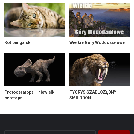
Kot bengalski
Wielkie Góry Wododziałowe
Protoceratops – niewielki
TYGRYS SZABLOZĘBNY –
ceratops
SMILODON
Szukaj: