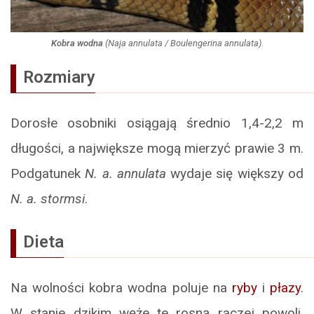
Kobra wodna
(
Naja annulata
/
Boulengerina annulata
).
Rozmiary
Dorosłe osobniki osiągają średnio 1,4-2,2 m
długości, a największe mogą mierzyć prawie 3 m.
Podgatunek
N. a. annulata
wydaje się większy od
N. a. stormsi
.
Dieta
Na wolności kobra wodna poluje na
ryby
i
płazy
.
W stanie dzikim węże te rosną raczej powoli,