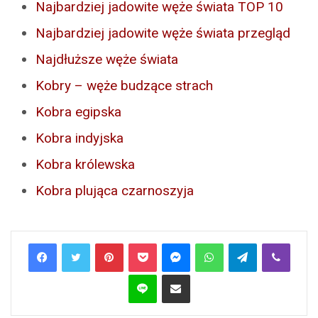
Najbardziej jadowite węże świata TOP 10
Najbardziej jadowite węże świata przegląd
Najdłuższe węże świata
Kobry – węże budzące strach
Kobra egipska
Kobra indyjska
Kobra królewska
Kobra plująca czarnoszyja
Pinterest
Pocket
Messenger
WhatsApp
Telegram
Viber
Line
Share via Email