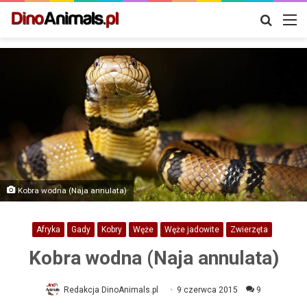
Szukaj
M
Kobra wodna (Naja annulata)
Afryka
Gady
Kobry
Węże
Węże jadowite
Zwierzęta
Kobra wodna (Naja annulata)
Redakcja DinoAnimals.pl
9 czerwca 2015
9