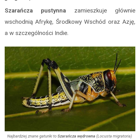
Szarańcza pustynna
zamieszkuje głównie
wschodnią Afrykę, Środkowy Wschód oraz Azję,
a w szczególności Indie.
Najbardziej znane gatunki to
Szarańcza wędrowna
(Locusta migratoria)