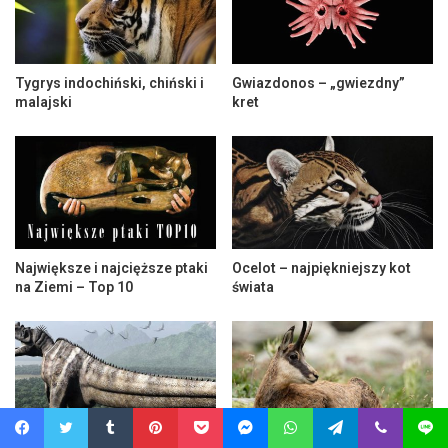
Tygrys indochiński, chiński i
Gwiazdonos – „gwiezdny”
malajski
kret
Największe i najcięższe ptaki
Ocelot – najpiękniejszy kot
na Ziemi – Top 10
świata
Facebook
Twitter
Tumblr
Pinterest
Pocket
Messenger
WhatsApp
Telegram
Viber
Line