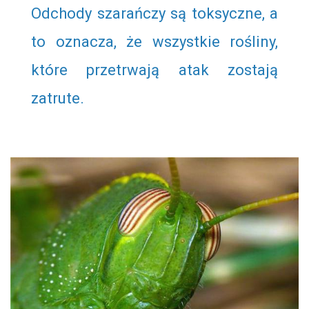
Odchody szarańczy są toksyczne, a
to oznacza, że wszystkie rośliny,
które przetrwają atak zostają
zatrute.