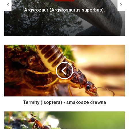
Argyrozaur (Argyrosaurus superbus).
Termity (Isoptera) - smakosze drewna