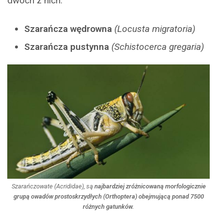
dwóch z nich:
Szarańcza wędrowna
(Locusta migratoria)
Szarańcza pustynna
(Schistocerca gregaria)
Szarańczowate (
Acrididae
), są
najbardziej zróżnicowaną morfologicznie
grupą owadów prostoskrzydłych
(
Orthoptera
)
obejmującą ponad 7500
różnych gatunków.