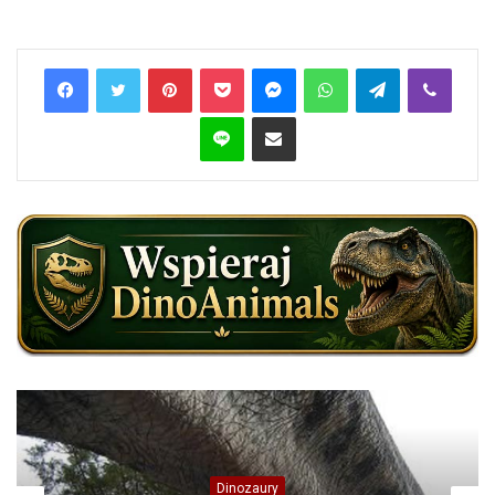
Pinterest
Pocket
Messenger
WhatsApp
Telegram
Viber
Line
Share via Email
Dinozaury