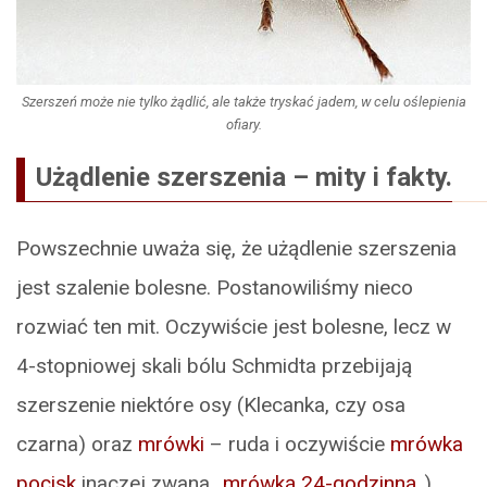
Szerszeń może nie tylko żądlić, ale także tryskać jadem, w celu oślepienia
ofiary.
Użądlenie szerszenia – mity i fakty.
Powszechnie uważa się, że użądlenie szerszenia
jest szalenie bolesne. Postanowiliśmy nieco
rozwiać ten mit. Oczywiście jest bolesne, lecz w
4-stopniowej skali bólu Schmidta przebijają
szerszenie niektóre osy (Klecanka, czy osa
czarna) oraz
mrówki
– ruda i oczywiście
mrówka
pocisk
inaczej zwana „
mrówką 24-godzinną
„).