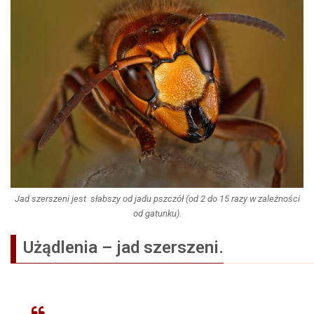
Jad szerszeni jest słabszy od jadu pszczół (od 2 do 15 razy w zależności
od gatunku).
Użądlenia – jad szerszeni.