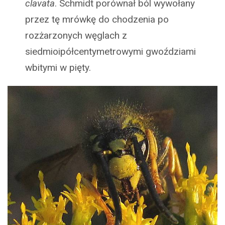
clavata
. Schmidt porównał ból wywołany
przez tę mrówkę do chodzenia po
rozżarzonych węglach z
siedmioipółcentymetrowymi gwoździami
wbitymi w pięty.